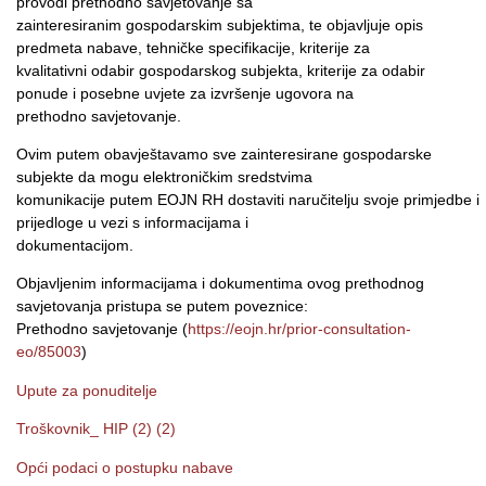
provodi prethodno savjetovanje sa
zainteresiranim gospodarskim subjektima, te objavljuje opis
predmeta nabave, tehničke specifikacije, kriterije za
kvalitativni odabir gospodarskog subjekta, kriterije za odabir
ponude i posebne uvjete za izvršenje ugovora na
prethodno savjetovanje.
Ovim putem obavještavamo sve zainteresirane gospodarske
subjekte da mogu elektroničkim sredstvima
komunikacije putem EOJN RH dostaviti naručitelju svoje primjedbe i
prijedloge u vezi s informacijama i
dokumentacijom.
Objavljenim informacijama i dokumentima ovog prethodnog
savjetovanja pristupa se putem poveznice:
Prethodno savjetovanje (
https://eojn.hr/prior-consultation-
eo/85003
)
Upute za ponuditelje
Troškovnik_ HIP (2) (2)
Opći podaci o postupku nabave