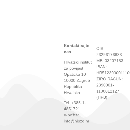
Kontaktirajte
OIB:
nas
23296176633
MB: 03207153
Hrvatski institut
IBAN:
za povijest
HR512390001110
Opatička 10
ŽIRO RAČUN:
10000 Zagreb
2390001-
Republika
1100012127
Hrvatska
(HPB)
Tel. +385-1-
4851721
e-pošta:
info@hipzg.hr