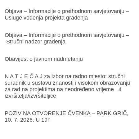
Objava – Informacije o prethodnom savjetovanju –
Usluge vođenja projekta građenja
Objava – Informacije o prethodnom savjetovanju –
Stručni nadzor građenja
Obavijest o javnom nadmetanju
N A T J E Č A J za izbor na radno mjesto: stručni
suradnik u sustavu znanosti i visokom obrazovanju
za rad na projektima na neodređeno vrijeme– 4
izvršitelja/izvršiteljice
POZIV NA OTVORENJE ČVENKA – PARK GRIČ,
10. 7. 2026. U 19h