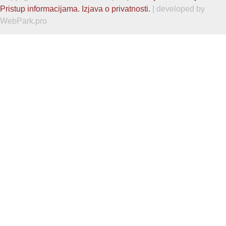
Pristup informacijama.
Izjava o privatnosti.
| developed by
WebPark.pro