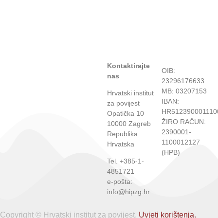
Kontaktirajte
OIB:
nas
23296176633
MB: 03207153
Hrvatski institut
IBAN:
za povijest
HR512390001110
Opatička 10
ŽIRO RAČUN:
10000 Zagreb
2390001-
Republika
1100012127
Hrvatska
(HPB)
Tel. +385-1-
4851721
e-pošta:
info@hipzg.hr
Copyright © Hrvatski institut za povijest.
Uvjeti korištenja.