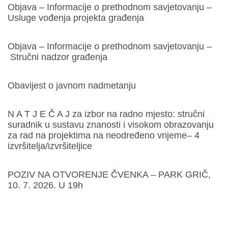
Objava – Informacije o prethodnom savjetovanju –
Usluge vođenja projekta građenja
Objava – Informacije o prethodnom savjetovanju –
Stručni nadzor građenja
Obavijest o javnom nadmetanju
N A T J E Č A J za izbor na radno mjesto: stručni
suradnik u sustavu znanosti i visokom obrazovanju
za rad na projektima na neodređeno vrijeme– 4
izvršitelja/izvršiteljice
POZIV NA OTVORENJE ČVENKA – PARK GRIČ,
10. 7. 2026. U 19h