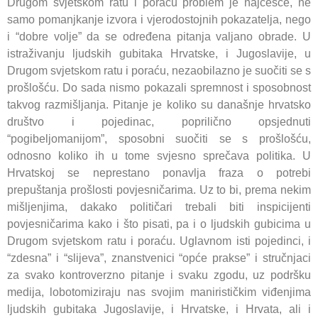
Drugom svjetskom ratu i poraću problem je najčešće, ne
samo pomanjkanje izvora i vjerodostojnih pokazatelja, nego
i “dobre volje” da se određena pitanja valjano obrade. U
istraživanju ljudskih gubitaka Hrvatske, i Jugoslavije, u
Drugom svjetskom ratu i poraću, nezaobilazno je suočiti se s
prošlošću. Do sada nismo pokazali spremnost i sposobnost
takvog razmišljanja. Pitanje je koliko su današnje hrvatsko
društvo i pojedinac, poprilično opsjednuti
“pogibeljomanijom”, sposobni suočiti se s prošlošću,
odnosno koliko ih u tome svjesno sprečava politika. U
Hrvatskoj se neprestano ponavlja fraza o potrebi
prepuštanja prošlosti povjesničarima. Uz to bi, prema nekim
mišljenjima, dakako političari trebali biti inspicijenti
povjesničarima kako i što pisati, pa i o ljudskih gubicima u
Drugom svjetskom ratu i poraću. Uglavnom isti pojedinci, i
“zdesna” i “slijeva”, znanstvenici “opće prakse” i stručnjaci
za svako kontroverzno pitanje i svaku zgodu, uz podršku
medija, lobotomiziraju nas svojim manirističkim viđenjima
ljudskih gubitaka Jugoslavije, i Hrvatske, i Hrvata, ali i