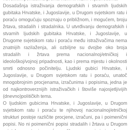
Dosadašnja istraživanja demografskih i stvarnih ljudskih
gubitaka Hrvatske, i Jugoslavije, u Drugom svjetskom ratu i
poraću omogućuju spoznaju o približnom, i mogućem, broju
žrtava, stradalih i stradalnika. U utvrđivanju demografskih i
stvarnih ljudskih gubitaka Hrvatske, i Jugoslavije, u
Drugome svjetskom ratu i poraću među istraživačima nema
znatnijih razilaženja, ali ozbiljne su dvojbe oko broja
stradalih i žrtava prema nacionalnoj/etničkoj i
ideološkoj/vojnoj pripadnosti, kao i prema mjestu i okolnosti
smrti odnosno počinitelju. Ljudski gubici Hrvatske, i
Jugoslavije, u Drugom svjetskom ratu i poraću, unatoč
mnogobrojnim procjenama, izračunima i popisima, jedna je
od najkontroverznijih istraživačkih i štoviše najosjetljivijih
(dnevno)političkih tema.
O ljudskim gubicima Hrvatske, i Jugoslavije, u Drugom
svjetskom ratu i poraću te njihovoj nacionalnoj/etničkoj
strukturi postoje različite procjene, izračuni, pa i poimenični
popisi. No ni poimenični popisi stradalih i žrtava u Drugom