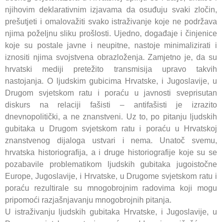
njihovim deklarativnim izjavama da osuđuju svaki zločin,
prešutjeti i omalovažiti svako istraživanje koje ne podržava
njima poželjnu sliku prošlosti. Ujedno, događaje i činjenice
koje su postale javne i neupitne, nastoje minimalizirati i
iznositi njima svojstvena obrazloženja. Zamjetno je, da su
hrvatski mediji pretežito transmisija upravo takvih
nastojanja. O ljudskim gubicima Hrvatske, i Jugoslavije, u
Drugom svjetskom ratu i poraću u javnosti sveprisutan
diskurs na relaciji fašisti – antifašisti je izrazito
dnevnopolitički, a ne znanstveni. Uz to, po pitanju ljudskih
gubitaka u Drugom svjetskom ratu i poraću u Hrvatskoj
znanstvenog dijaloga ustvari i nema. Unatoč svemu,
hrvatska historiografija, a i druge historiografije koje su se
pozabavile problematikom ljudskih gubitaka jugoistočne
Europe, Jugoslavije, i Hrvatske, u Drugome svjetskom ratu i
poraću rezultirale su mnogobrojnim radovima koji mogu
pripomoći razjašnjavanju mnogobrojnih pitanja.
U istraživanju ljudskih gubitaka Hrvatske, i Jugoslavije, u