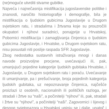
(ne)moguće utvrditi stvarne gubitke.
Najveća i najnečasnija mistifikacija jugoslavenske politike i
znanosti, naročito historiografije i demografije, bila je
mistifikacija o ljudskim gubicima Jugoslavije u Drugom
svjetskom ratu, i stradalima i žrtvama koje su prouzročili
okupatori i njihovi suradnici, ponajprije u Hrvatskoj.
Pobornici mistifikacija i zamagljivanja činjenica o ljudskim
gubicima Jugoslavije, i Hrvatske, u Drugom svjetskom ratu,
nisu posustali niti poslije raspada SFR Jugoslavije.
Zbog nedostatka sustavnih istraživanja mnogi i danas
navode proizvoljne procjene, uvećavajući ili, pak,
umanjujući pojedine kategorije ljudskih gubitaka Hrvatske, i
Jugoslavije, u Drugom svjetskom ratu i poraću. Uvećavanje
ili umanjivanje, pa i prešućivanje, broja pojedinih kategorija
ljudskih gubitaka, uz nepoznavanje činjenica, najčešće
proizlazi iz osobnih, nacionalnih ili političkih razloga, jer
stradali i žrtve su “naši”, a počinitelji “njihovi” ili, pak, stradali
i žrtve su “njihovi”, a počinitelji “naši”. Zagovornici i lijevog i
desnog svjetonazora u Hrvatskoj upinju se i dalje, unatoč i