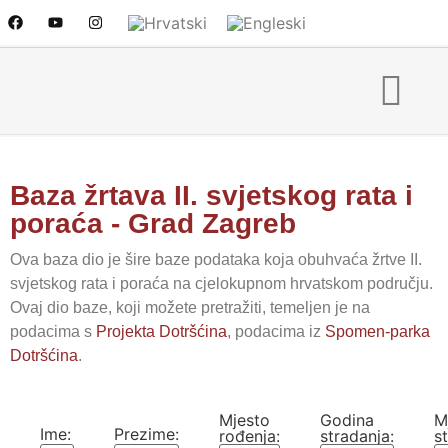
Baza žrtava II. svjetskog rata i
poraća - Grad Zagreb
Ova baza dio je šire baze podataka koja
obuhva
ća žrtve II.
svjetskog rata i poraća na cjelokupnom hrvatskom području.
Ovaj dio baze, koji možete
pretražiti,
temeljen
je na
podacima s
Projekta Dotršćina
,
podacima iz
Spomen-parka
Dotršćina
.
Mjesto
Godina
M
Ime:
Prezime:
rođenja:
stradanja:
s