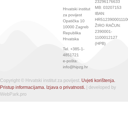
23296176633
MB: 03207153
Hrvatski institut
IBAN:
za povijest
HR512390001110
Opatička 10
ŽIRO RAČUN:
10000 Zagreb
2390001-
Republika
1100012127
Hrvatska
(HPB)
Tel. +385-1-
4851721
e-pošta:
info@hipzg.hr
Copyright © Hrvatski institut za povijest.
Uvjeti korištenja.
Pristup informacijama.
Izjava o privatnosti.
| developed by
WebPark.pro