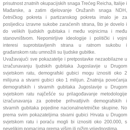
prisutnost znatnih okupacijskih snaga Trećeg Reicha, Italije i
Mađarske, a zatim djelovanje Oružanih snaga NDH,
četničkog pokreta i partizanskog pokreta imalo je za
posljedicu izravne sukobe zaraćenih strana, što je dovelo i
do velikih ljudskih gubitaka i među vojnicima i među
stanovništvom. Nepomirljive ideologije i politički i vojni
interesi suprotstavljenih strana u ratnom sukobu i
građanskom ratu umnožili su ljudske gubitke.
Uvažavajući sve pokazatelje i pretpostavke nezaobilazne u
izračunavanju ljudskih gubitaka Jugoslavije u Drugom
svjetskom ratu, demografski gubici mogu iznositi oko 2
milijuna a stvarni gubici oko 1 milijun. Znatnija povećanja
demografskih i stvarnih gubitaka Jugoslavije u Drugom
svjetskom ratu najčešće su prilagođavanje metodologije
izračunavanja za potrebe prihvatljivih demografskih i
stvarnih gubitaka pojedine nacionalne/etničke skupine. No
prema svim pokazateljima stvarni gubici Hrvata u Drugom
svjetskom ratu i poraću mogli bi iznositi oko 200.000, s
nevelikim pomacima prema višim ili nižim vrijednostima.