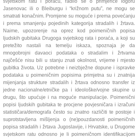
svjetskom ratu i poraću, radilo se o primjerice logoru
Jasenovac ili o Bleiburgu i “križnom putu”, ne mogu se
smatrati konačnim. Promjene su moguće i prema povećanju
i prema smanjenju pojedinih kategorija stradalih i žrtava.
Naime, upozorenje na oprez kod poimeničnih popisa
ljudskih gubitaka Drugoga svjetskog rata i poraća, a koji su
pretežito nastali na temelju iskaza, spoznaja je da
mnogobrojni davaoci podataka o stradalim i žrtvama
najčešće nisu bili u stanju znati okolnost, vrijeme i mjesto
gubitka života. Uz potrebne i neizbježne dopune i ispravke
podataka u poimeničnim popisima primjetna su i znatnija
mijenjanja strukture stradalih i žrtava odnosno transfer iz
jedne nacionalne/etničke pa i ideološke/vojne skupine u
drugu, što upućuje i na moguće manipulacije. Poimenični
popisi ljudskih gubitaka te procjene povjesničara i izračuni
statističara/demografa često su znatno različiti te postoje i
suprotstavljena mišljenja o (ne)pouzdanosti poimeničnih
popisa stradalih i žrtava Jugoslavije, i Hrvatske, u Drugome
svjetskom ratu odnosno je li poimeničnom identifikacijom