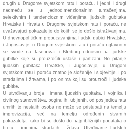
drugih u Drugome svjetskom ratu i poraću. I jedni i drugi
nadmeću se u jednodimenzionalnim tumačenjima,
selektivnim i tendencioznim viđenjima ljudskih gubitaka
Hrvatske i Hrvata u Drugome svjetskom ratu i poraću, ne
uvažavajući pokazatelje do kojih se je došlo istraživanjima.
U dnevnopolitičkim prepucavanjima ljudski gubici Hrvatske,
i Jugoslavije, u Drugom svjetskom ratu i poraću uglavnom
se svode na Jasenovac i Bleiburg odnosno na ljudske
gubitke koje su prouzročili ustaše i partizani. No pitanje
ljudskih gubitaka Hrvatske, i Jugoslavije, u Drugom
svjetskom ratu i poraću znatno je složenije i slojevitije, i po
stradalima i žrtvama, i po onima koji su prouzročili ljudske
gubitke.
U utvrđivanju broja i imena ljudskih gubitaka, i vojnika i
civilnog stanovništva, poginulih, ubijenih, od posljedica rata
umrlih te nestalih osoba ne može se pristupati na temelju
improvizacija, već na temelju određenih stvarnih
pokazatelja, kako bi se došlo do najpribližnijih podataka o
broju i imenima stradalih i žrtava. Utvrđivanje ljudskih