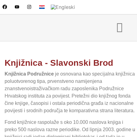
Knjižnica - Slavonski Brod
Knjižnica Podružnice
je osnovana kao specijalna knjižnica
poluotvorenog tipa, prvenstveno namijenjena
znanstvenoistraživačkom radu zaposlenika Podružnice
Hrvatskog instituta za povijest. Pretežni dio knjižnog fonda
čine knjige, časopisi i ostala periodična građa iz nacionalne
povijesti i srodnih područja te komparativna strana literatura.
Fond knjižnice raspolaže s oko 10.000 naslova knjiga i
preko 500 naslova razne periodike. Od lipnja 2003. godine u
knjižnici radi jedan diplomirani bibliotekar, i od tada je u