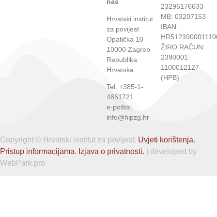
nas
23296176633
MB: 03207153
Hrvatski institut
IBAN:
za povijest
HR512390001110
Opatička 10
ŽIRO RAČUN:
10000 Zagreb
2390001-
Republika
1100012127
Hrvatska
(HPB)
Tel. +385-1-
4851721
e-pošta:
info@hipzg.hr
Copyright © Hrvatski institut za povijest.
Uvjeti korištenja.
Pristup informacijama.
Izjava o privatnosti.
| developed by
WebPark.pro