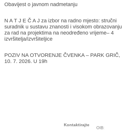
Obavijest o javnom nadmetanju
N A T J E Č A J za izbor na radno mjesto: stručni
suradnik u sustavu znanosti i visokom obrazovanju
za rad na projektima na neodređeno vrijeme– 4
izvršitelja/izvršiteljice
POZIV NA OTVORENJE ČVENKA – PARK GRIČ,
10. 7. 2026. U 19h
Kontaktirajte
OIB: