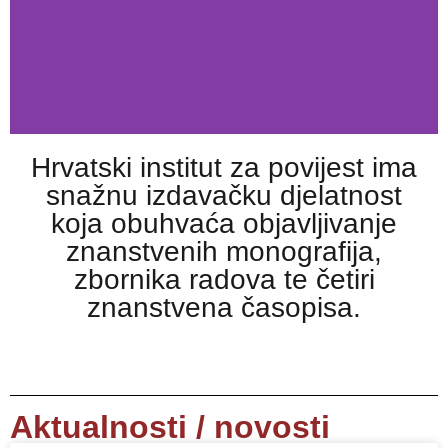
Hrvatski institut za povijest ima
Hrvatski institut za
snažnu izdavačku djelatnost
povijest
koja obuhvaća objavljivanje
znanstvenih monografija,
Najveći je javni znanstveni institut u
znanstvenome području humanističkih
zbornika radova te četiri
znanosti te središnji javni institut u polju
znanstvena časopisa.
povijesti u Republici Hrvatskoj
Opširnije
Aktualnosti / novosti