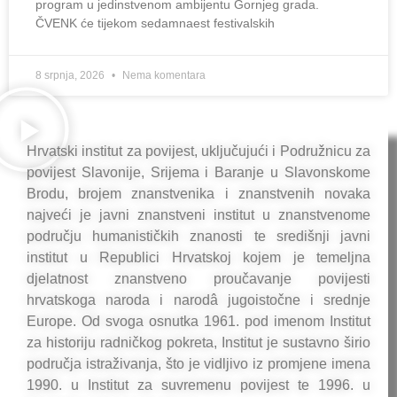
program u jedinstvenom ambijentu Gornjeg grada.
ČVENK će tijekom sedamnaest festivalskih
8 srpnja, 2026
Nema komentara
Hrvatski institut za povijest, uključujući i Podružnicu za
povijest Slavonije, Srijema i Baranje u Slavonskome
Brodu, brojem znanstvenika i znanstvenih novaka
najveći je javni znanstveni institut u znanstvenome
području humanističkih znanosti te središnji javni
institut u Republici Hrvatskoj kojem je temeljna
djelatnost znanstveno proučavanje povijesti
hrvatskoga naroda i narodâ jugoistočne i srednje
Europe. Od svoga osnutka 1961. pod imenom Institut
za historiju radničkog pokreta, Institut je sustavno širio
područja istraživanja, što je vidljivo iz promjene imena
1990. u Institut za suvremenu povijest te 1996. u