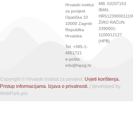
MB: 03207153
Hrvatski institut
IBAN:
za povijest
HR512390001110
Opatička 10
ŽIRO RAČUN:
10000 Zagreb
2390001-
Republika
1100012127
Hrvatska
(HPB)
Tel. +385-1-
4851721
e-pošta:
info@hipzg.hr
Copyright © Hrvatski institut za povijest.
Uvjeti korištenja.
Pristup informacijama.
Izjava o privatnosti.
| developed by
WebPark.pro