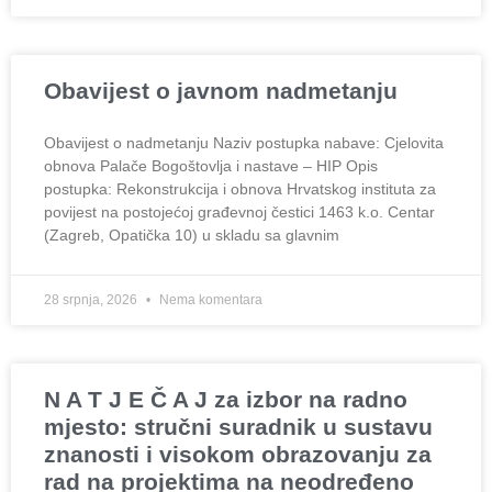
Obavijest o javnom nadmetanju
Obavijest o nadmetanju Naziv postupka nabave: Cjelovita
obnova Palače Bogoštovlja i nastave – HIP Opis
postupka: Rekonstrukcija i obnova Hrvatskog instituta za
povijest na postojećoj građevnoj čestici 1463 k.o. Centar
(Zagreb, Opatička 10) u skladu sa glavnim
28 srpnja, 2026
Nema komentara
N A T J E Č A J za izbor na radno
mjesto: stručni suradnik u sustavu
znanosti i visokom obrazovanju za
rad na projektima na neodređeno