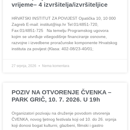
vrijeme– 4 izvršitelja/izvršiteljice
HRVATSKI INSTITUT ZA POVIJEST Opatička 10, 10 000
Zagreb E-mail: institut@isp.hr Tel:01/4851-720,
Fax:01/4851-725 Na temelju Programskog ugovora
kojim se utvrđuje višegodišnje financiranje osnovne,
razvojne i izvedbene proračunske komponente Hrvatskog
instituta za povijest (Klasa: 402-08/23-40/01;
27 srpnja, 2026
Nema komentara
POZIV NA OTVORENJE ČVENKA –
PARK GRIČ, 10. 7. 2026. U 19h
Organizatori pozivaju na druženje povodom otvorenja
ČVENKA, novog ljetnog festivala koji od 10. do 26. srpnja
koji donosi bogat kulturni, glazbeni, filmski i gastro