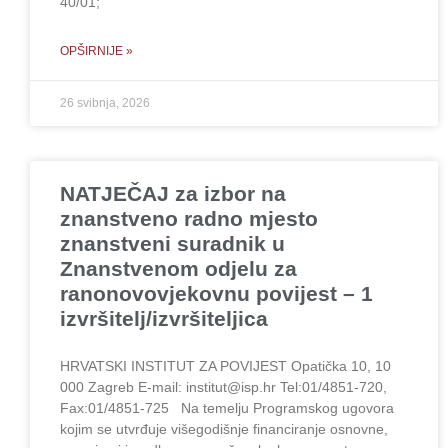
40/01;
OPŠIRNIJE »
26 svibnja, 2026
NATJEČAJ za izbor na
znanstveno radno mjesto
znanstveni suradnik u
Znanstvenom odjelu za
ranonovovjekovnu povijest – 1
izvršitelj/izvršiteljica
HRVATSKI INSTITUT ZA POVIJEST Opatička 10, 10
000 Zagreb E-mail: institut@isp.hr Tel:01/4851-720,
Fax:01/4851-725 Na temelju Programskog ugovora
kojim se utvrđuje višegodišnje financiranje osnovne,