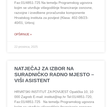
Fax:01/4851-725 Na temelju Programskog ugovora
kojim se utvrđuje višegodišnje financiranje osnovne,
razvojne i izvedbene proračunske komponente
Hrvatskog instituta za povijest (Klasa: 402-08/23-
40/01; Urbroj:
OPŠIRNIJE »
22 prosinca, 2025
NATJEČAJ ZA IZBOR NA
SURADNIČKO RADNO MJESTO –
VIŠI ASISTENT
HRVATSKI INSTITUT ZA POVIJEST Opatička 10, 10
000 Zagreb E-mail: institut@isp.hr Tel:01/4851-720,
Fax:01/4851-725 Na temelju Programskog ugovora
kojim se utvrđuje višegodišnje financiranje osnovne,