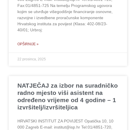
Fax:01/4851-725 Na temelju Programskog ugovora
kojim se utvrđuje višegodišnje financiranje osnovne,
razvojne i izvedbene proračunske komponente
Hrvatskog instituta za povijest (Klasa: 402-08/23-
40/01; Urbroj:
OPŠIRNIJE »
22 prosinca, 2025
NATJEČAJ za izbor na suradničko
radno mjesto viši asistent na
određeno vrijeme od 4 godine – 1
izvršitelj/izvršiteljica
HRVATSKI INSTITUT ZA POVIJEST Opatička 10, 10
000 Zagreb E-mail: institut@isp.hr Tel:01/4851-720,