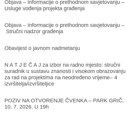
Objava – Informacije o prethodnom savjetovanju –
Usluge vođenja projekta građenja
Objava – Informacije o prethodnom savjetovanju –
Stručni nadzor građenja
Obavijest o javnom nadmetanju
N A T J E Č A J za izbor na radno mjesto: stručni
suradnik u sustavu znanosti i visokom obrazovanju
za rad na projektima na neodređeno vrijeme– 4
izvršitelja/izvršiteljice
POZIV NA OTVORENJE ČVENKA – PARK GRIČ,
10. 7. 2026. U 19h