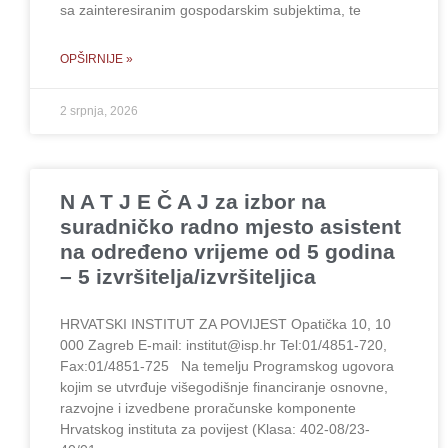
sa zainteresiranim gospodarskim subjektima, te
OPŠIRNIJE »
2 srpnja, 2026
N A T J E Č A J za izbor na
suradničko radno mjesto asistent
na određeno vrijeme od 5 godina
– 5 izvršitelja/izvršiteljica
HRVATSKI INSTITUT ZA POVIJEST Opatička 10, 10
000 Zagreb E-mail: institut@isp.hr Tel:01/4851-720,
Fax:01/4851-725 Na temelju Programskog ugovora
kojim se utvrđuje višegodišnje financiranje osnovne,
razvojne i izvedbene proračunske komponente
Hrvatskog instituta za povijest (Klasa: 402-08/23-