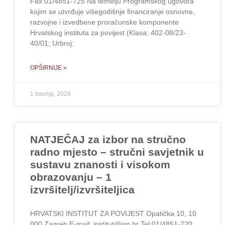
Fax:01/4851-725 Na temelju Programskog ugovora
kojim se utvrđuje višegodišnje financiranje osnovne,
razvojne i izvedbene proračunske komponente
Hrvatskog instituta za povijest (Klasa: 402-08/23-
40/01; Urbroj:
OPŠIRNIJE »
1 travnja, 2026
NATJEČAJ za izbor na stručno
radno mjesto – stručni savjetnik u
sustavu znanosti i visokom
obrazovanju – 1
izvršitelj/izvršiteljica
HRVATSKI INSTITUT ZA POVIJEST Opatička 10, 10
000 Zagreb E-mail: institut@isp.hr Tel:01/4851-720,