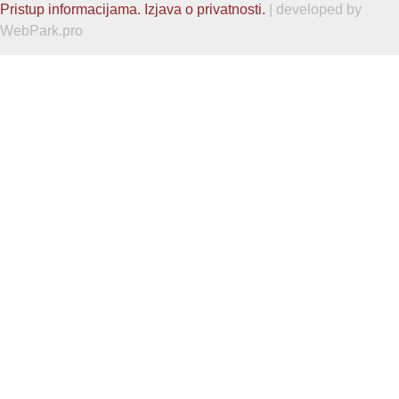
Pristup informacijama.
Izjava o privatnosti.
| developed by
WebPark.pro