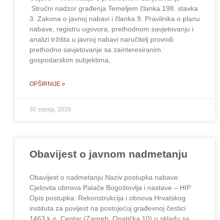
Stručni nadzor građenja Temeljem članka 198. stavka
3. Zakona o javnoj nabavi i članka 9. Pravilnika o planu
nabave, registru ugovora, prethodnom savjetovanju i
analizi tržišta u javnoj nabavi naručitelj provodi
prethodno savjetovanje sa zainteresiranim
gospodarskim subjektima,
OPŠIRNIJE »
30 srpnja, 2026
Obavijest o javnom nadmetanju
Obavijest o nadmetanju Naziv postupka nabave:
Cjelovita obnova Palače Bogoštovlja i nastave – HIP
Opis postupka: Rekonstrukcija i obnova Hrvatskog
instituta za povijest na postojećoj građevnoj čestici
1463 k.o. Centar (Zagreb, Opatička 10) u skladu sa