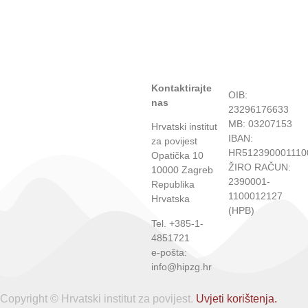
Kontaktirajte
OIB:
nas
23296176633
MB: 03207153
Hrvatski institut
IBAN:
za povijest
HR512390001110
Opatička 10
ŽIRO RAČUN:
10000 Zagreb
2390001-
Republika
1100012127
Hrvatska
(HPB)
Tel. +385-1-
4851721
e-pošta:
info@hipzg.hr
Copyright © Hrvatski institut za povijest.
Uvjeti korištenja.