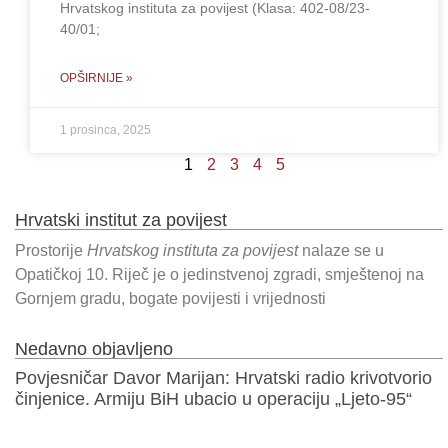
Hrvatskog instituta za povijest (Klasa: 402-08/23-
40/01;
OPŠIRNIJE »
1 prosinca, 2025
1
2
3
4
5
Hrvatski institut za povijest
Prostorije
Hrvatskog instituta za povijest
nalaze se u
Opatičkoj 10. Riječ je o jedinstvenoj zgradi, smještenoj na
Gornjem gradu, bogate povijesti i vrijednosti
Nedavno objavljeno
Povjesničar Davor Marijan: Hrvatski radio krivotvorio
činjenice. Armiju BiH ubacio u operaciju „Ljeto-95“