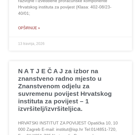
razvojne i izvedbene proračunske komponente
Hrvatskog instituta za povijest (Klasa: 402-08/23-
40/01;
OPŠIRNIJE »
13 travnja, 2026
N A T J E Č A J za izbor na
znanstveno radno mjesto u
Znanstvenom odjelu za
suvremenu povijest Hrvatskog
instituta za povijest – 1
izvršitelj/izvršiteljica.
HRVATSKI INSTITUT ZA POVIJEST Opatička 10, 10
000 Zagreb E-mail: institut@isp.hr Tel:01/4851-720,