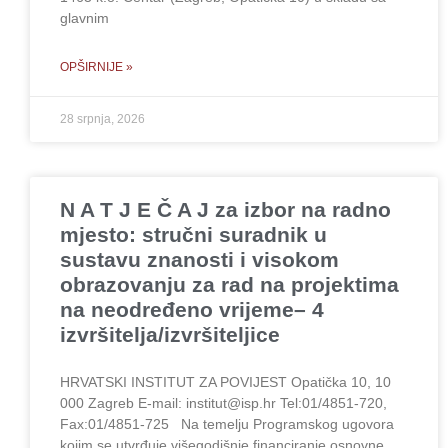
glavnim
OPŠIRNIJE »
28 srpnja, 2026
N A T J E Č A J za izbor na radno
mjesto: stručni suradnik u
sustavu znanosti i visokom
obrazovanju za rad na projektima
na neodređeno vrijeme– 4
izvršitelja/izvršiteljice
HRVATSKI INSTITUT ZA POVIJEST Opatička 10, 10
000 Zagreb E-mail: institut@isp.hr Tel:01/4851-720,
Fax:01/4851-725 Na temelju Programskog ugovora
kojim se utvrđuje višegodišnje financiranje osnovne,