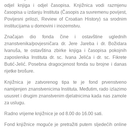
odjel knjiga i odjel časopisa. Knjižnica vodi razmjenu
časopisa u izdanju Instituta (Časopis za suvremenu povijest,
Povijesni prilozi, Review of Croatian History) sa srodnim
institucijama u domovini i inozemstvu.
Značajan dio fonda čine i ostavštine uglednih
znanstvenika/povjesničara dr. Jere Jareba i dr. Božidara
Ivanuša, te ostavština zbirke knjiga i časopisa pokojnih
zaposlenika Instituta dr. sc. Ivana Jelića i dr. sc. Fikrete
Butić-Jelić. Posebna dragocjenost fonda su brojne i danas
rijetke brošure.
Knjižnica je zatvorenog tipa te je fond prvenstveno
namijenjen znanstvenicima Instituta. Međutim, rado izlazimo
ususret i drugim znanstvenim djelatnicima kada nas zamole
za uslugu.
Radno vrijeme knjižnice je od 8.00 do 16.00 sati.
Fond knjižnice moguće je pretražiti putem sljedećih online