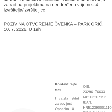
za rad na projektima na neodređeno vrijeme– 4
izvršitelja/izvršiteljice
POZIV NA OTVORENJE ČVENKA – PARK GRIČ,
10. 7. 2026. U 19h
Kontaktirajte
OIB:
nas
23296176633
MB: 03207153
Hrvatski institut
IBAN:
za povijest
HR512390001110
Opatička 10