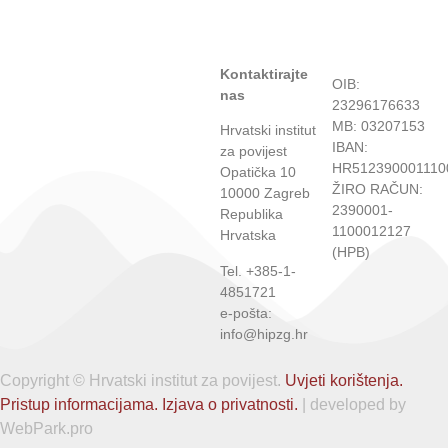
Kontaktirajte
OIB:
nas
23296176633
MB: 03207153
Hrvatski institut
IBAN:
za povijest
HR512390001110
Opatička 10
ŽIRO RAČUN:
10000 Zagreb
2390001-
Republika
1100012127
Hrvatska
(HPB)
Tel. +385-1-
4851721
e-pošta:
info@hipzg.hr
Copyright © Hrvatski institut za povijest.
Uvjeti korištenja.
Pristup informacijama.
Izjava o privatnosti.
| developed by
WebPark.pro