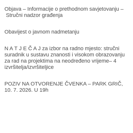
Objava – Informacije o prethodnom savjetovanju –
Stručni nadzor građenja
Obavijest o javnom nadmetanju
N A T J E Č A J za izbor na radno mjesto: stručni
suradnik u sustavu znanosti i visokom obrazovanju
za rad na projektima na neodređeno vrijeme– 4
izvršitelja/izvršiteljice
POZIV NA OTVORENJE ČVENKA – PARK GRIČ,
10. 7. 2026. U 19h