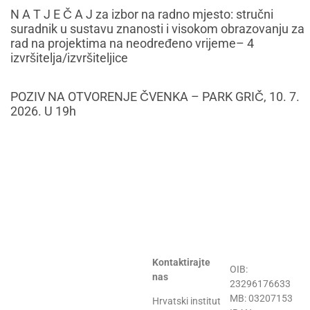
N A T J E Č A J za izbor na radno mjesto: stručni
suradnik u sustavu znanosti i visokom obrazovanju za
rad na projektima na neodređeno vrijeme– 4
izvršitelja/izvršiteljice
POZIV NA OTVORENJE ČVENKA – PARK GRIČ, 10. 7.
2026. U 19h
Kontaktirajte
OIB:
nas
23296176633
MB: 03207153
Hrvatski institut