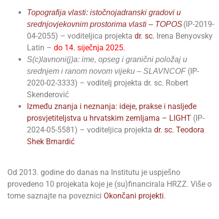
Topografija vlasti: istočnojadranski gradovi u
(IP-2019-
srednjovjekovnim prostorima vlasti – TOPOS
04-2055) – voditeljica projekta
dr. sc.
Irena Benyovsky
Latin
–
do 14. siječnja 2025.
S(c)lavnoni(j)a: ime, opseg i granični položaj u
(IP-
srednjem i ranom novom vijeku – SLAVNCOF
2020-02-3333) – voditelj projekta dr. sc. Robert
Skenderović
Između znanja i neznanja: ideje, prakse i nasljeđe
prosvjetiteljstva u hrvatskim zemljama – LIGHT
(IP-
2024-05-5581) – voditeljica projekta
dr. sc. Teodora
Shek Brnardić
Od 2013. godine do danas na Institutu je uspješno
provedeno 10 projekata koje je (su)financirala HRZZ. Više o
tome saznajte na poveznici
Okončani projekti
.