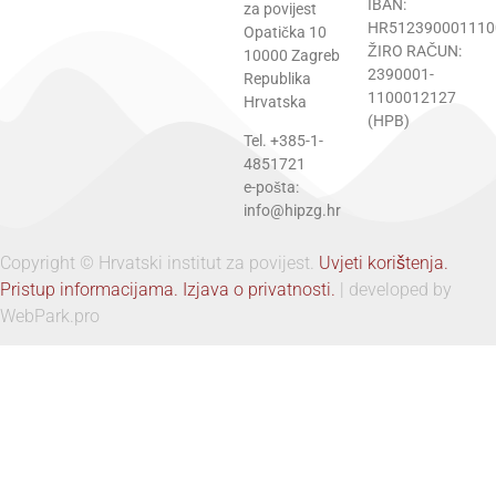
IBAN:
za povijest
HR512390001110
Opatička 10
ŽIRO RAČUN:
10000 Zagreb
2390001-
Republika
1100012127
Hrvatska
(HPB)
Tel. +385-1-
4851721
e-pošta:
info@hipzg.hr
Copyright © Hrvatski institut za povijest.
Uvjeti korištenja.
Pristup informacijama.
Izjava o privatnosti.
| developed by
WebPark.pro