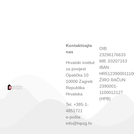
Kontaktirajte
OIB:
nas
23296176633
MB: 03207153
Hrvatski institut
IBAN:
za povijest
HR512390001110
Opatička 10
ŽIRO RAČUN:
10000 Zagreb
2390001-
Republika
1100012127
Hrvatska
(HPB)
Tel. +385-1-
4851721
e-pošta:
info@hipzg.hr