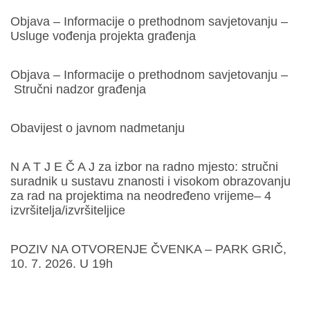
Objava – Informacije o prethodnom savjetovanju –
Usluge vođenja projekta građenja
Objava – Informacije o prethodnom savjetovanju –
Stručni nadzor građenja
Obavijest o javnom nadmetanju
N A T J E Č A J za izbor na radno mjesto: stručni
suradnik u sustavu znanosti i visokom obrazovanju
za rad na projektima na neodređeno vrijeme– 4
izvršitelja/izvršiteljice
POZIV NA OTVORENJE ČVENKA – PARK GRIČ,
10. 7. 2026. U 19h