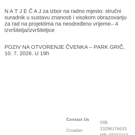
N A T J E Č A J za izbor na radno mjesto: stručni
suradnik u sustavu znanosti i visokom obrazovanju
za rad na projektima na neodređeno vrijeme– 4
izvršitelja/izvršiteljice
POZIV NA OTVORENJE ČVENKA – PARK GRIČ,
10. 7. 2026. U 19h
Contact Us
OIB:
23296176633
Croatian