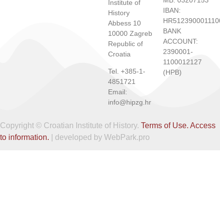
MB: 03207153
Institute of
IBAN:
History
HR512390001110
Abbess 10
BANK
10000 Zagreb
ACCOUNT:
Republic of
2390001-
Croatia
1100012127
Tel. +385-1-
(HPB)
4851721
Email:
info@hipzg.hr
Copyright © Croatian Institute of History.
Terms of Use.
Access
to information.
| developed by WebPark.pro