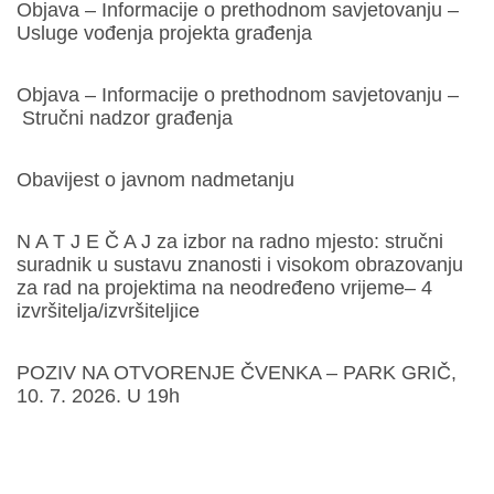
Objava – Informacije o prethodnom savjetovanju –
Usluge vođenja projekta građenja
Objava – Informacije o prethodnom savjetovanju –
Stručni nadzor građenja
Obavijest o javnom nadmetanju
N A T J E Č A J za izbor na radno mjesto: stručni
suradnik u sustavu znanosti i visokom obrazovanju
za rad na projektima na neodređeno vrijeme– 4
izvršitelja/izvršiteljice
POZIV NA OTVORENJE ČVENKA – PARK GRIČ,
10. 7. 2026. U 19h