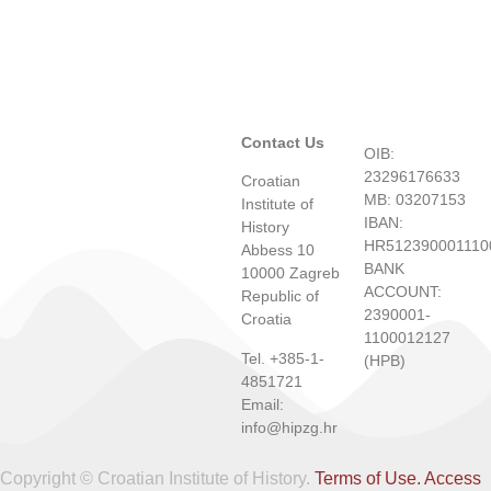
Contact Us
OIB:
23296176633
Croatian
MB: 03207153
Institute of
IBAN:
History
HR512390001110
Abbess 10
BANK
10000 Zagreb
ACCOUNT:
Republic of
2390001-
Croatia
1100012127
Tel. +385-1-
(HPB)
4851721
Email:
info@hipzg.hr
Copyright © Croatian Institute of History.
Terms of Use.
Access