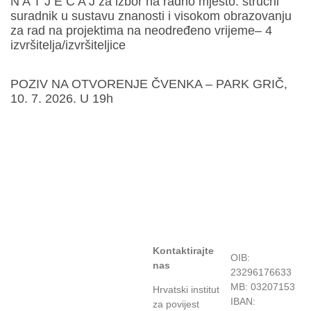
N A T J E Č A J za izbor na radno mjesto: stručni
suradnik u sustavu znanosti i visokom obrazovanju
za rad na projektima na neodređeno vrijeme– 4
izvršitelja/izvršiteljice
POZIV NA OTVORENJE ČVENKA – PARK GRIČ,
10. 7. 2026. U 19h
Kontaktirajte
OIB:
nas
23296176633
MB: 03207153
Hrvatski institut
IBAN:
za povijest