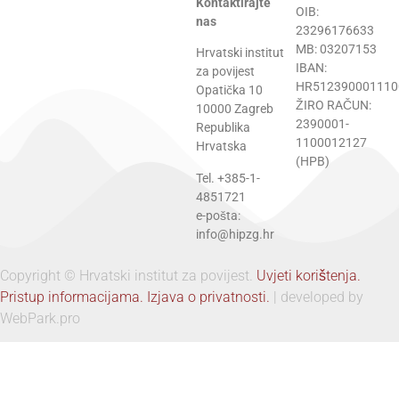
Kontaktirajte
OIB:
nas
23296176633
MB: 03207153
Hrvatski institut
IBAN:
za povijest
HR512390001110
Opatička 10
ŽIRO RAČUN:
10000 Zagreb
2390001-
Republika
1100012127
Hrvatska
(HPB)
Tel. +385-1-
4851721
e-pošta:
info@hipzg.hr
Copyright © Hrvatski institut za povijest.
Uvjeti korištenja.
Pristup informacijama.
Izjava o privatnosti.
| developed by
WebPark.pro