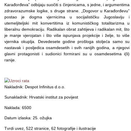
Karađorđeva” odbijaju suočiti s činjenicama, s jedne, i argumentima
zdravorazumske logike, s druge strane. „Dogovor u Karađorđevu”
postao je dogma vjernicima u socijalističku Jugoslaviju i
utemeljiteljski mit konvertitima iz komunističkog totalitarizma u
liberalnu demokraciju. Radikalan obrat zahtijeva i radikalan mit, što
je manje vjerojatan i što više ispunjava projekcije i želje, to više
vjernika okuplja. Devedesete godine prošloga stoljeća samo su
nastavak i posljedica osamdesetih i svih ranijih godina, a njegovi
glavni protagonisti i sudionici formirani su u osamdesetima i(li)
ranije.
Nakladnik: Despot Infinitus d.o.o.
Sunakladnik: Hrvatski institut za povijest
Naklada: 6500
Datum izlaska: 25. ožujka
Tvrdi uvez, 522 stranice, 62 fotografije i ilustracije