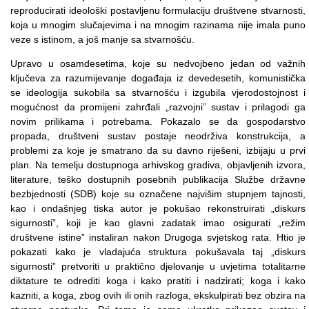
reproducirati ideološki postavljenu formulaciju društvene stvarnosti,
koja u mnogim slučajevima i na mnogim razinama nije imala puno
veze s istinom, a još manje sa stvarnošću.
Upravo u osamdesetima, koje su nedvojbeno jedan od važnih
ključeva za razumijevanje događaja iz devedesetih, komunistička
se ideologija sukobila sa stvarnošću i izgubila vjerodostojnost i
mogućnost da promijeni zahrđali „razvojni” sustav i prilagodi ga
novim prilikama i potrebama. Pokazalo se da gospodarstvo
propada, društveni sustav postaje neodrživa konstrukcija, a
problemi za koje je smatrano da su davno riješeni, izbijaju u prvi
plan. Na temelju dostupnoga arhivskog gradiva, objavljenih izvora,
literature, teško dostupnih posebnih publikacija Službe državne
bezbjednosti (SDB) koje su označene najvišim stupnjem tajnosti,
kao i ondašnjeg tiska autor je pokušao rekonstruirati „diskurs
sigurnosti”, koji je kao glavni zadatak imao osigurati „režim
društvene istine” instaliran nakon Drugoga svjetskog rata. Htio je
pokazati kako je vladajuća struktura pokušavala taj „diskurs
sigurnosti” pretvoriti u praktično djelovanje u uvjetima totalitarne
diktature te odrediti koga i kako pratiti i nadzirati; koga i kako
kazniti, a koga, zbog ovih ili onih razloga, ekskulpirati bez obzira na