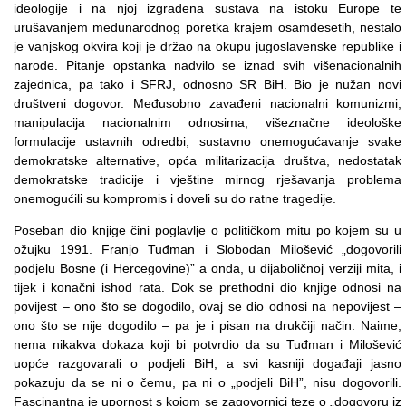
ideologije i na njoj izgrađena sustava na istoku Europe te
urušavanjem međunarodnog poretka krajem osamdesetih, nestalo
je vanjskog okvira koji je držao na okupu jugoslavenske republike i
narode. Pitanje opstanka nadvilo se iznad svih višenacionalnih
zajednica, pa tako i SFRJ, odnosno SR BiH. Bio je nužan novi
društveni dogovor. Međusobno zavađeni nacionalni komunizmi,
manipulacija nacionalnim odnosima, višeznačne ideološke
formulacije ustavnih odredbi, sustavno onemogućavanje svake
demokratske alternative, opća militarizacija društva, nedostatak
demokratske tradicije i vještine mirnog rješavanja problema
onemogućili su kompromis i doveli su do ratne tragedije.
Poseban dio knjige čini poglavlje o političkom mitu po kojem su u
ožujku 1991. Franjo Tuđman i Slobodan Milošević „dogovorili
podjelu Bosne (i Hercegovine)” a onda, u dijaboličnoj verziji mita, i
tijek i konačni ishod rata. Dok se prethodni dio knjige odnosi na
povijest – ono što se dogodilo, ovaj se dio odnosi na nepovijest –
ono što se nije dogodilo – pa je i pisan na drukčiji način. Naime,
nema nikakva dokaza koji bi potvrdio da su Tuđman i Milošević
uopće razgovarali o podjeli BiH, a svi kasniji događaji jasno
pokazuju da se ni o čemu, pa ni o „podjeli BiH”, nisu dogovorili.
Fascinantna je upornost s kojom se zagovornici teze o „dogovoru iz