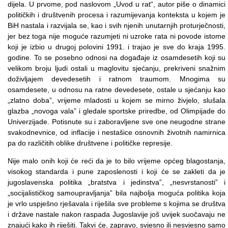
dijela. U prvome, pod naslovom „Uvod u rat“, autor piše o dinamici
političkih i društvenih procesa i razumijevanja konteksta u kojem je
BiH nastala i razvijala se, kao i svih njenih unutarnjih proturječnosti,
jer bez toga nije moguće razumjeti ni uzroke rata ni povode istome
koji je izbio u drugoj polovini 1991. i trajao je sve do kraja 1995.
godine. To se posebno odnosi na događaje iz osamdesetih koji su
velikom broju ljudi ostali u maglovitu sjećanju, prekriveni snažnim
doživljajem devedesetih i ratnom traumom. Mnogima su
osamdesete, u odnosu na ratne devedesete, ostale u sjećanju kao
„zlatno doba”, vrijeme mladosti u kojem se mirno živjelo, slušala
glazba „novoga vala” i gledale sportske priredbe, od Olimpijade do
Univerzijade. Potisnute su i zaboravljene sve one neugodne strane
svakodnevnice, od inflacije i nestašice osnovnih životnih namirnica
pa do različitih oblike društvene i političke represije.
Nije malo onih koji će reći da je to bilo vrijeme općeg blagostanja,
visokog standarda i pune zaposlenosti i koji će se zakleti da je
jugoslavenska politika „bratstva i jedinstva”, „nesvrstanosti” i
„socijalističkog samoupravljanja” bila najbolja moguća politika koja
je vrlo uspješno rješavala i riješila sve probleme s kojima se društva
i države nastale nakon raspada Jugoslavije još uvijek suočavaju ne
znajući kako ih riješiti. Takvi će, zapravo, svjesno ili nesvjesno samo