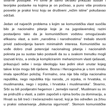
stvarne postupke. Pri tome je samo ukratko prikazao sustav i
teorijske postavke na kojima je on počivao, a puno više prostora
posvetio je praksi kroz koju se društveni „režim istine” pokušavao
održati.
Jedan od najvećih problema s kojim se komunistička vlast suočila
bilo je nacionalno pitanje koje je na jugoslavenskoj razini
postavljeno tako da je komunističkom vodstvu omogućavalo
efikasnu vlast, a svim „narodima i narodnostima” trebalo stvoriti
privid zadovoljenja barem minimalnih interesa. Komunističke su
vođe dobro znali potencijal nacionalnog pitanja i nacionalnih
pokreta pa su sustav tako postavili da su u svakom trenutku mogli
izazvati krizu, a onda je kompliciranim mehanizmom vlasti rješavati,
prikazujući sebe i svoju ideologiju kao jedini okvir unutar kojeg
takve krize mogu biti riješene. Bosna i Hercegovina je u tom smislu
imala specifičan položaj. Formalno, ona nije bila ničija nacionalna
republika, nego republika triju naroda, „ni srpska, ni hrvatska, ni
muslimanska, nego i srpska, i hrvatska i muslimanska”. Stvarno,
Srbi su bili poslijeratni hegemon i „temeljni narod”, Muslimani su im
se pridružili u vlasti, a zatim započeli s njima borbu za dominaciju, a
Hrvati su bili treći i trećerazredni narod, koji je bio određen za žrtvu
u praksi ostvarivanja „diskursa sigurnosti”. Slomom komunističke