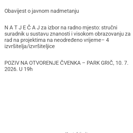
Obavijest o javnom nadmetanju
N A T J E Č A J za izbor na radno mjesto: stručni
suradnik u sustavu znanosti i visokom obrazovanju za
rad na projektima na neodređeno vrijeme– 4
izvršitelja/izvršiteljice
POZIV NA OTVORENJE ČVENKA – PARK GRIČ, 10. 7.
2026. U 19h