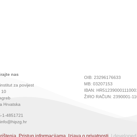
rajte nas
OIB: 23296176633
MB: 03207153
institut za povijest
IBAN: HR51239000111000
 10
ŽIRO RAČUN: 2390001-11
agreb
a Hrvatska
5-1-4851721
 info@hipzg.hr
rištenja.
Pristup informacijama.
Izjava o privatnosti.
| developed