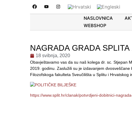
NASLOVNICA
AK
WEBSHOP
NAGRADA GRADA SPLITA 
18 svibnja, 2020
Obavještavamo vas da su naš kolega dr. sc. Stjepan Ma
2019. godinu. Zaslužili su je izdavanjem dvosveščane k
Filozofskoga fakulteta Sveučilišta u Splitu i Hrvatskog in
https://www.split.hr/clanak/potvrdjeni-dobitnici-nagra