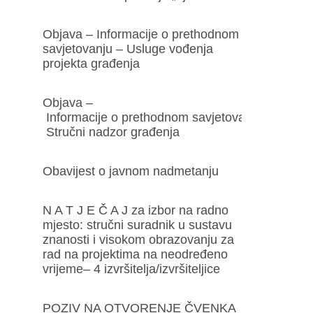
Objava – Informacije o prethodnom
savjetovanju – Usluge vođenja
projekta građenja
Objava –
Informacije o prethodnom savjetovanju –
Stručni nadzor građenja
Obavijest o javnom nadmetanju
N A T J E Č A J za izbor na radno
mjesto: stručni suradnik u sustavu
znanosti i visokom obrazovanju za
rad na projektima na neodređeno
vrijeme– 4 izvršitelja/izvršiteljice
POZIV NA OTVORENJE ČVENKA