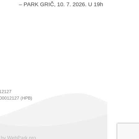
– PARK GRIČ, 10. 7. 2026. U 19h
12127
00012127 (HPB)
 by WebPark.pro