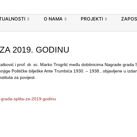
TUALNOSTI
O NAMA
PROJEKTI
ZAPOS
ZA 2019. GODINU
tković i prof. dr. sc. Marko Trogrlić među dobitnicima Nagrade grada S
njige Političke bilješke Ante Trumbića 1930. – 1938., objavljene u izda
stituta za povijest.
da-grada-splita-za-2019-godinu