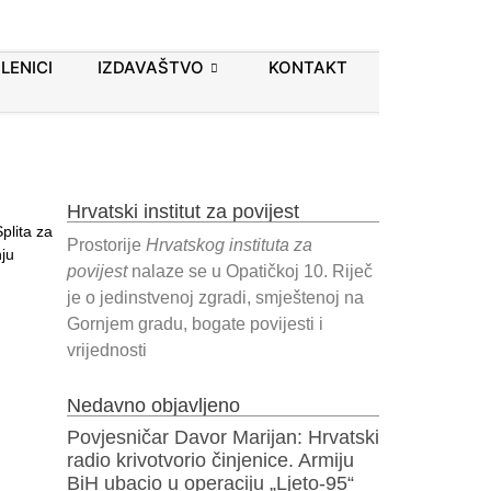
LENICI
IZDAVAŠTVO
KONTAKT
Hrvatski institut za povijest
plita za
Prostorije
Hrvatskog instituta za
nju
povijest
nalaze se u Opatičkoj 10. Riječ
je o jedinstvenoj zgradi, smještenoj na
Gornjem gradu, bogate povijesti i
vrijednosti
Nedavno objavljeno
Povjesničar Davor Marijan: Hrvatski
radio krivotvorio činjenice. Armiju
BiH ubacio u operaciju „Ljeto-95“