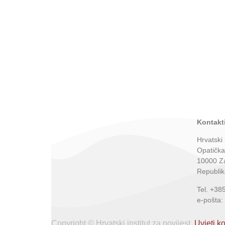
Kontakti
Hrvatski 
Opatička
10000 Z
Republik
Tel. +38
e-pošta:
Copyright © Hrvatski institut za povijest.
Uvjeti ko