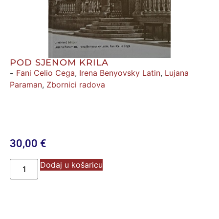
POD SJENOM KRILA
-
Fani Celio Cega
,
Irena Benyovsky Latin
,
Lujana
Paraman
,
Zbornici radova
30,00
€
Dodaj u košaricu