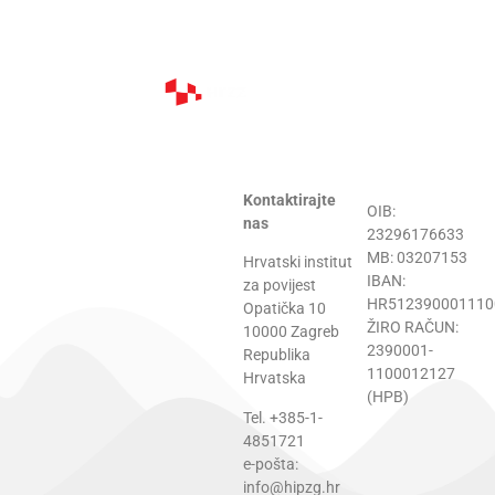
Kontaktirajte
OIB:
nas
23296176633
MB: 03207153
Hrvatski institut
IBAN:
za povijest
HR512390001110
Opatička 10
ŽIRO RAČUN:
10000 Zagreb
2390001-
Republika
1100012127
Hrvatska
(HPB)
Tel. +385-1-
4851721
e-pošta:
info@hipzg.hr