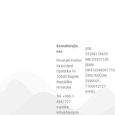
Kontaktirajte
OIB:
nas
23296176633
MB: 03207153
Hrvatski institut
IBAN:
za povijest
HR512390001110
Opatička 10
ŽIRO RAČUN:
10000 Zagreb
2390001-
Republika
1100012127
Hrvatska
(HPB)
Tel. +385-1-
4851721
e-pošta:
info@hipzg.hr