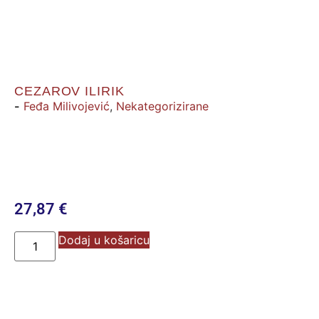
CEZAROV ILIRIK
-
Feđa Milivojević
,
Nekategorizirane
27,87
€
Dodaj u košaricu