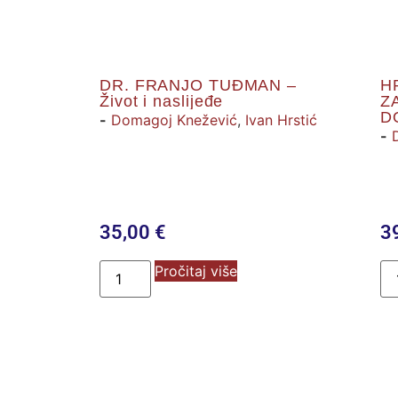
DR. FRANJO TUĐMAN –
H
Život i naslijeđe
Z
D
-
Domagoj Knežević
,
Ivan Hrstić
J
-
35,00
€
3
Pročitaj više