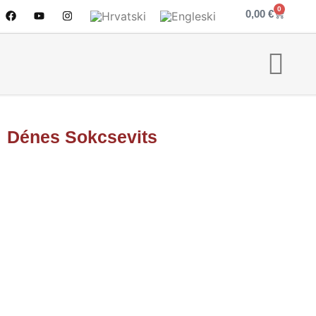
0
0,00
€
Dénes Sokcsevits