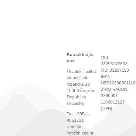
Kontaktirajte
OIB:
nas
23296176633
MB: 03207153
Hrvatski institut
IBAN:
za povijest
HR512390001110
Opatička 10
ŽIRO RAČUN:
10000 Zagreb
2390001-
Republika
1100012127
Hrvatska
(HPB)
Tel. +385-1-
4851721
e-pošta:
info@hipzg.hr