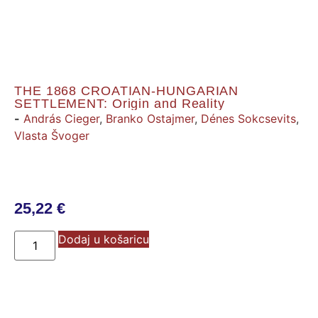
THE 1868 CROATIAN-HUNGARIAN
SETTLEMENT: Origin and Reality
-
András Cieger
,
Branko Ostajmer
,
Dénes Sokcsevits
,
Vlasta Švoger
25,22
€
Dodaj u košaricu