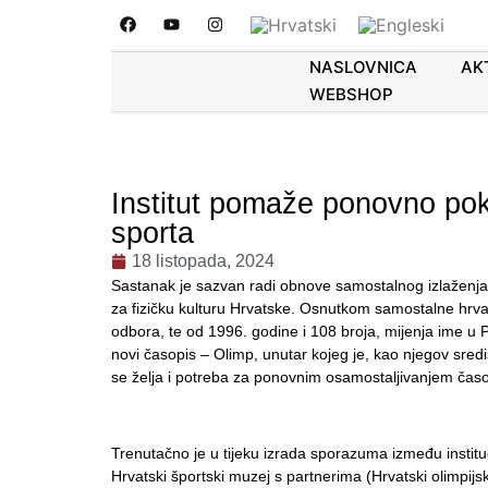
NASLOVNICA
AK
WEBSHOP
Institut pomaže ponovno pok
sporta
18 listopada, 2024
Sastanak je sazvan radi obnove samostalnog izlaženja 
za fizičku kulturu Hrvatske. Osnutkom samostalne hrvat
odbora, te od 1996. godine i 108 broja, mijenja ime u 
novi časopis – Olimp, unutar kojeg je, kao njegov sredi
se želja i potreba za ponovnim osamostaljivanjem časopi
Trenutačno je u tijeku izrada sporazuma između instituci
Hrvatski športski muzej s partnerima (Hrvatski olimpijsk