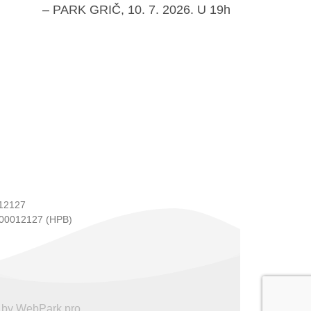
– PARK GRIČ, 10. 7. 2026. U 19h
12127
00012127 (HPB)
 by WebPark.pro