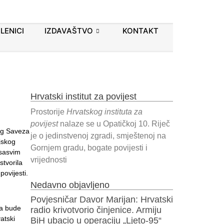
LENICI
IZDAVAŠTVO
KONTAKT
Hrvatski institut za povijest
Prostorije
Hrvatskog instituta za
povijest
nalaze se u Opatičkoj 10. Riječ
jeg Saveza
je o jedinstvenoj zgradi, smještenoj na
jskog
Gornjem gradu, bogate povijesti i
 sasvim
vrijednosti
stvorila
ovijesti.
Nedavno objavljeno
Povjesničar Davor Marijan: Hrvatski
ta bude
radio krivotvorio činjenice. Armiju
atski
BiH ubacio u operaciju „Ljeto-95“