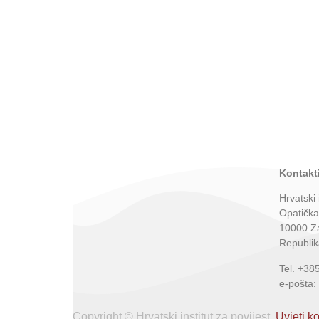
Kontakti
Hrvatski 
Opatička
10000 Z
Republik
Tel. +38
e-pošta:
Copyright © Hrvatski institut za povijest.
Uvjeti ko