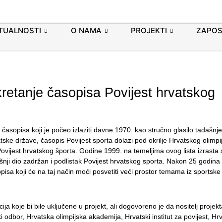
TUALNOSTI
O NAMA
PROJEKTI
ZAPOS
retanje časopisa Povijest hrvatskog
časopisa koji je počeo izlaziti davne 1970. kao stručno glasilo tadašn
ske države, časopis Povijest sporta dolazi pod okrilje Hrvatskog olimpi
Povijest hrvatskog športa. Godine 1999. na temeljima ovog lista izrasta
šnji dio zadržan i podlistak Povijest hrvatskog sporta. Nakon 25 godina 
sa koji će na taj način moći posvetiti veći prostor temama iz sportske p
ja koje bi bile uključene u projekt, ali dogovoreno je da nositelj projek
i odbor, Hrvatska olimpijska akademija, Hrvatski institut za povijest, Hrv