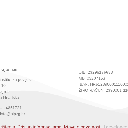
rajte nas
OIB: 23296176633
MB: 03207153
institut za povijest
IBAN: HR51239000111000
 10
ŽIRO RAČUN: 2390001-11
agreb
a Hrvatska
5-1-4851721
 info@hipzg.hr
rištenja.
Pristup informacijama.
Izjava o privatnosti.
| developed