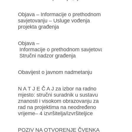
Objava – Informacije o prethodnom
savjetovanju – Usluge vođenja
projekta građenja
Objava –
Informacije o prethodnom savjetovanju –
Stručni nadzor građenja
Obavijest o javnom nadmetanju
N A T J E Č A J za izbor na radno
mjesto: stručni suradnik u sustavu
znanosti i visokom obrazovanju za
rad na projektima na neodređeno
vrijeme– 4 izvršitelja/izvršiteljice
POZIV NA OTVORENJE ČVENKA