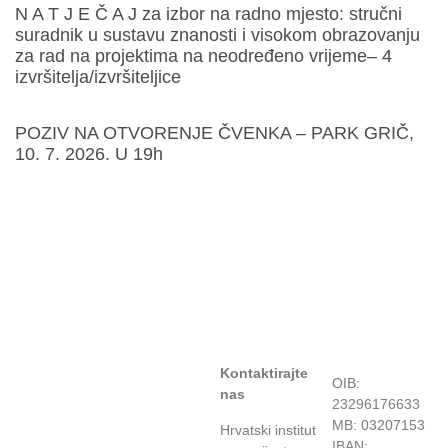
N A T J E Č A J za izbor na radno mjesto: stručni
suradnik u sustavu znanosti i visokom obrazovanju
za rad na projektima na neodređeno vrijeme– 4
izvršitelja/izvršiteljice
POZIV NA OTVORENJE ČVENKA – PARK GRIČ,
10. 7. 2026. U 19h
Kontaktirajte
OIB:
nas
23296176633
MB: 03207153
Hrvatski institut
IBAN: