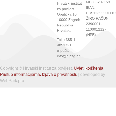
MB: 03207153
Hrvatski institut
IBAN:
za povijest
HR512390001110
Opatička 10
ŽIRO RAČUN:
10000 Zagreb
2390001-
Republika
1100012127
Hrvatska
(HPB)
Tel. +385-1-
4851721
e-pošta:
info@hipzg.hr
Copyright © Hrvatski institut za povijest.
Uvjeti korištenja.
Pristup informacijama.
Izjava o privatnosti.
| developed by
WebPark.pro