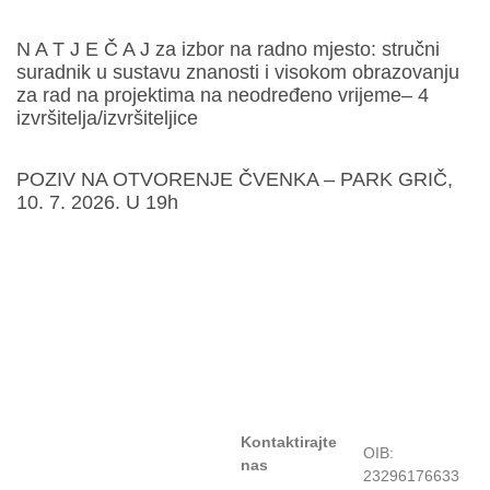
N A T J E Č A J za izbor na radno mjesto: stručni
suradnik u sustavu znanosti i visokom obrazovanju
za rad na projektima na neodređeno vrijeme– 4
izvršitelja/izvršiteljice
POZIV NA OTVORENJE ČVENKA – PARK GRIČ,
10. 7. 2026. U 19h
Kontaktirajte
OIB:
nas
23296176633