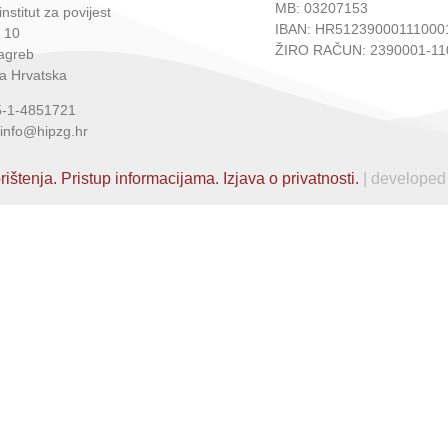
MB: 03207153
institut za povijest
IBAN: HR51239000111000
 10
ŽIRO RAČUN: 2390001-11
agreb
a Hrvatska
5-1-4851721
 info@hipzg.hr
rištenja.
Pristup informacijama.
Izjava o privatnosti.
| developed