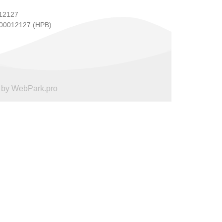
12127
00012127 (HPB)
 by WebPark.pro