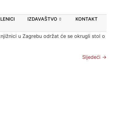
edovničkih zajednica – u
LENICI
IZDAVAŠTVO
KONTAKT
knjižnici u Zagrebu održat će se okrugli stol o
Sljedeći
→