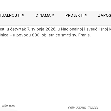
 Povijest franjevaca i drugih r
 smrti sv. Franje
TUALNOSTI
O NAMA
PROJEKTI
ZAPOS
est, u četvrtak 7. svibnja 2026. u Nacionalnoj i sveučilišnoj 
dnica – u povodu 800. obljetnice smrti sv. Franje.
rajte nas
OIB: 23296176633