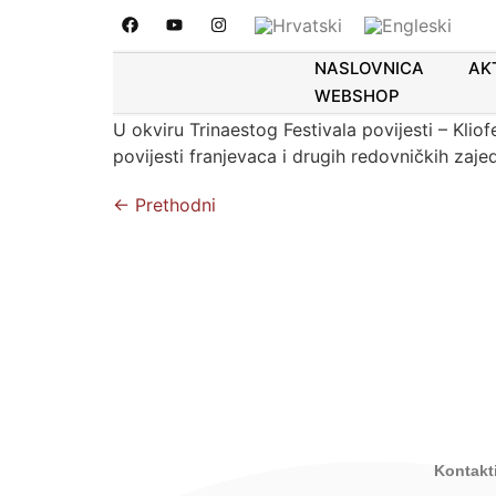
Kliofest – okrugli stol:
povodu 800. obljetnice
NASLOVNICA
AK
WEBSHOP
U okviru Trinaestog Festivala povijesti – Kliof
povijesti franjevaca i drugih redovničkih zaje
←
Prethodni
Kontakti