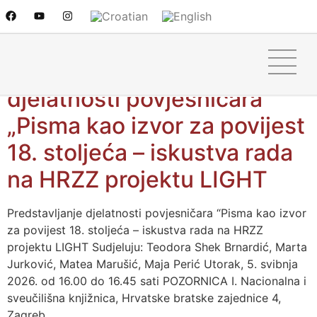
Utorak, 5.5.2026. u sklopu
Kliofesta predstavljanje
djelatnosti povjesničara
„Pisma kao izvor za povijest
18. stoljeća – iskustva rada
na HRZZ projektu LIGHT
Predstavljanje djelatnosti povjesničara “Pisma kao izvor
za povijest 18. stoljeća – iskustva rada na HRZZ
projektu LIGHT Sudjeluju: Teodora Shek Brnardić, Marta
Jurković, Matea Marušić, Maja Perić Utorak, 5. svibnja
2026. od 16.00 do 16.45 sati POZORNICA I. Nacionalna i
sveučilišna knjižnica, Hrvatske bratske zajednice 4,
Zagreb