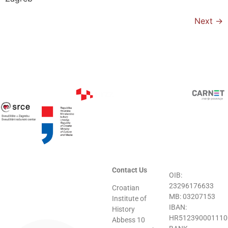
Next
→
Contact Us
OIB:
23296176633
Croatian
MB: 03207153
Institute of
IBAN:
History
HR512390001110
Abbess 10