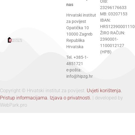
OIB:
nas
23296176633
MB: 03207153
Hrvatski institut
IBAN:
za povijest
HR512390001110
Opatička 10
ŽIRO RAČUN:
10000 Zagreb
2390001-
Republika
1100012127
Hrvatska
(HPB)
Tel. +385-1-
4851721
e-pošta:
info@hipzg.hr
Copyright © Hrvatski institut za povijest.
Uvjeti korištenja.
Pristup informacijama.
Izjava o privatnosti.
| developed by
WebPark.pro