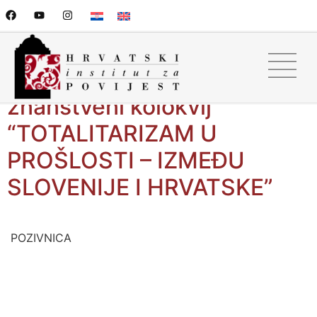
POZIV: 20. prosinca 2021. u
12 sati, održati će se 2.
znanstveni kolokvij
“TOTALITARIZAM U
PROŠLOSTI – IZMEĐU
SLOVENIJE I HRVATSKE”
POZIVNICA