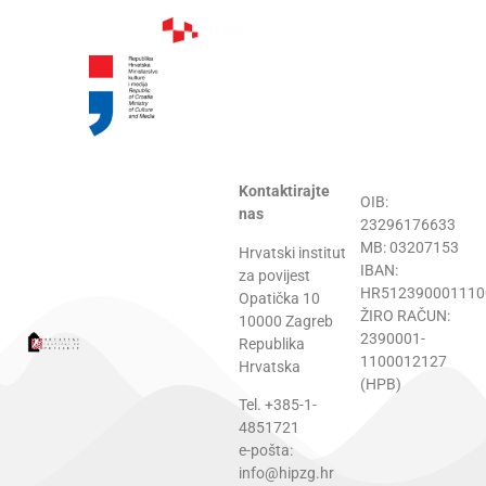
Kontaktirajte
OIB:
nas
23296176633
MB: 03207153
Hrvatski institut
IBAN:
za povijest
HR512390001110
Opatička 10
ŽIRO RAČUN:
10000 Zagreb
2390001-
Republika
1100012127
Hrvatska
(HPB)
Tel. +385-1-
4851721
e-pošta:
info@hipzg.hr