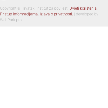
Copyright © Hrvatski institut za povijest.
Uvjeti korištenja.
Pristup informacijama.
Izjava o privatnosti.
| developed by
WebPark.pro