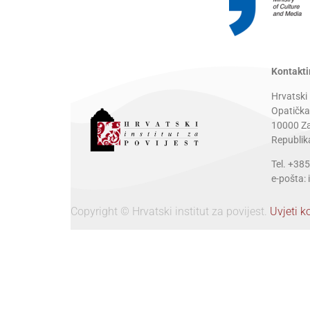
Kontakti
Hrvatski 
Opatička
10000 Z
Republik
Tel. +38
e-pošta:
Copyright © Hrvatski institut za povijest.
Uvjeti k