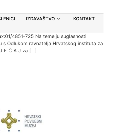
ESTO ZNANSTVENI
LENICI
IZDAVAŠTVO
KONTAKT
VJEKOVNU POVIJEST
ax:01/4851-725 Na temelju suglasnosti
 s Odlukom ravnatelja Hrvatskog instituta za
 J E Č A J za […]