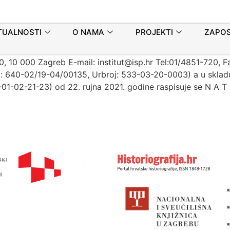
 NA ZNANSTVENO RADNO MJ
TUALNOSTI
O NAMA
PROJEKTI
ZAPOS
EVNOM ODJELU ZA SREDNJO
10 000 Zagreb E-mail: institut@isp.hr Tel:01/4851-720, F
a: 640-02/19-04/00135, Urbroj: 533-03-20-0003) a u skladu
-01-02-21-23) od 22. rujna 2021. godine raspisuje se N A T