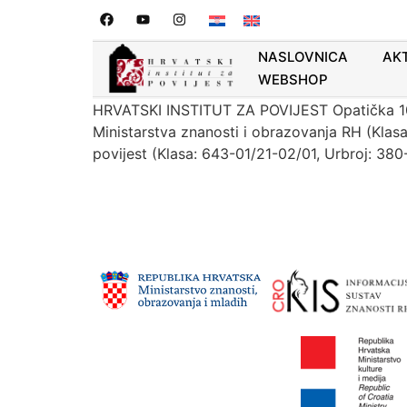
NATJEČAJ ZA IZBOR
NASLOVNICA
AK
SURADNIK U ZNANST
WEBSHOP
HRVATSKI INSTITUT ZA POVIJEST Opatička 10, 
Ministarstva znanosti i obrazovanja RH (Klas
povijest (Klasa: 643-01/21-02/01, Urbroj: 380