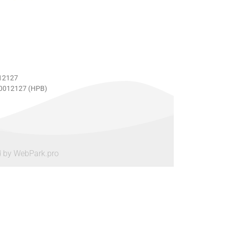
12127
0012127 (HPB)
d by WebPark.pro