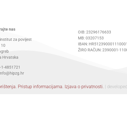
rajte nas
OIB: 23296176633
MB: 03207153
institut za povijest
IBAN: HR51239000111000
 10
ŽIRO RAČUN: 2390001-110
agreb
a Hrvatska
5-1-4851721
 info@hipzg.hr
orištenja.
Pristup informacijama.
Izjava o privatnosti.
| develope