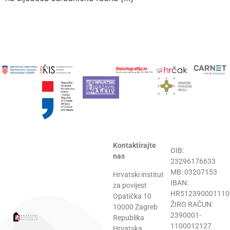
Kontaktirajte
OIB:
nas
23296176633
MB: 03207153
Hrvatski institut
IBAN:
za povijest
HR512390001110
Opatička 10
ŽIRO RAČUN:
10000 Zagreb
2390001-
Republika
1100012127
Hrvatska