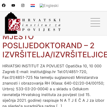
NATJEČAJ ZA IZBOR NA
SURADNIČKO RADNO
MJESTO
POSLIJEDOKTORAND – 2
IZVRŠITELJA/IZVRŠITELJIC
HRVATSKI INSTITUT ZA POVIJEST Opatička 10, 10 000
Zagreb E-mail: institut@isp.hr Tel:01/4851-720,
Fax:01/4851-725 Na temelju suglasnosti Ministarstva
znanosti i obrazovanja RH (Klasa: 640-02/20-04/00150;
Urbroj: 533-03-20-0004) a u skladu s Odlukom
ravnatelja Hrvatskog instituta za povijest (od 15.
siječnja 2021. godine) raspisuje N A T J E Č A J za izbor
na sljedeća suradnička radna […]