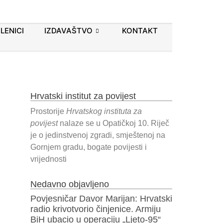
LENICI
IZDAVAŠTVO
KONTAKT
Hrvatski institut za povijest
Prostorije
Hrvatskog instituta za
povijest
nalaze se u Opatičkoj 10. Riječ
je o jedinstvenoj zgradi, smještenoj na
Gornjem gradu, bogate povijesti i
vrijednosti
Nedavno objavljeno
Povjesničar Davor Marijan: Hrvatski
radio krivotvorio činjenice. Armiju
BiH ubacio u operaciju „Ljeto-95“