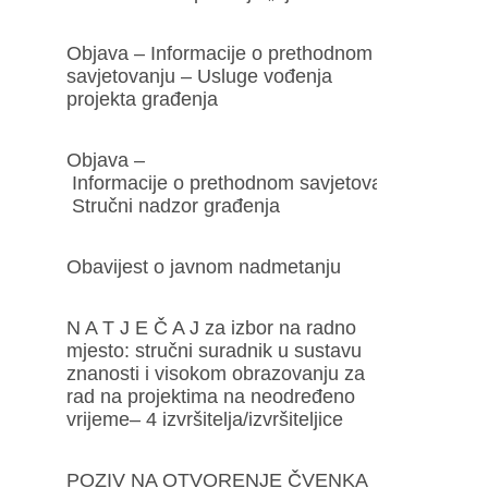
Objava – Informacije o prethodnom
savjetovanju – Usluge vođenja
projekta građenja
Objava –
Informacije o prethodnom savjetovanju –
Stručni nadzor građenja
Obavijest o javnom nadmetanju
N A T J E Č A J za izbor na radno
mjesto: stručni suradnik u sustavu
znanosti i visokom obrazovanju za
rad na projektima na neodređeno
vrijeme– 4 izvršitelja/izvršiteljice
POZIV NA OTVORENJE ČVENKA