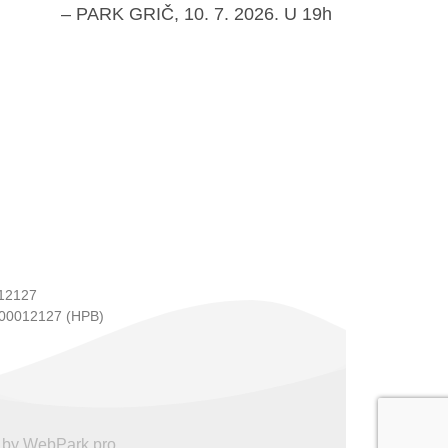
– PARK GRIČ, 10. 7. 2026. U 19h
12127
00012127 (HPB)
 by WebPark.pro