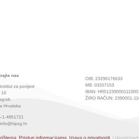
rajte nas
OIB: 23296176633
MB: 03207153
institut za povijest
IBAN: HR51239000111000
 10
ŽIRO RAČUN: 2390001-11
agreb
a Hrvatska
5-1-4851721
 info@hipzg.hr
rištenja.
Pristup informacijama.
Izjava o privatnosti.
| developed