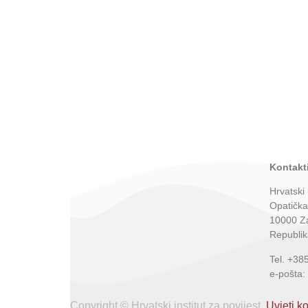
Kontakti
Hrvatski 
Opatička
10000 Z
Republik
Tel. +38
e-pošta:
Copyright © Hrvatski institut za povijest.
Uvjeti ko