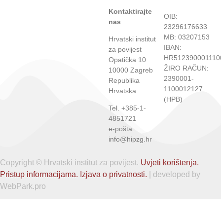
Kontaktirajte
OIB:
nas
23296176633
MB: 03207153
Hrvatski institut
IBAN:
za povijest
HR512390001110
Opatička 10
ŽIRO RAČUN:
10000 Zagreb
2390001-
Republika
1100012127
Hrvatska
(HPB)
Tel. +385-1-
4851721
e-pošta:
info@hipzg.hr
Copyright © Hrvatski institut za povijest.
Uvjeti korištenja.
Pristup informacijama.
Izjava o privatnosti.
| developed by
WebPark.pro