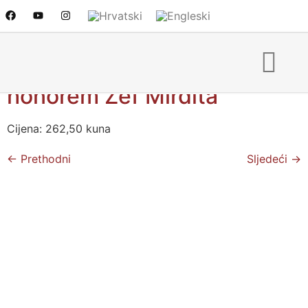
Novo izdanje: Poeta
nascitur, historicus fit – ad
honorem Zef Mirdita
Cijena: 262,50 kuna
←
Prethodni
Sljedeći
→