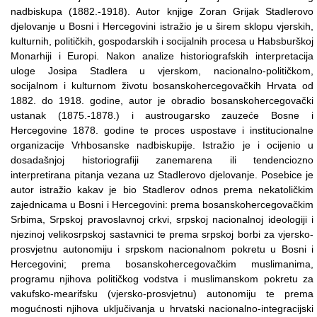
nadbiskupa (1882.-1918). Autor knjige Zoran Grijak Stadlerovo
djelovanje u Bosni i Hercegovini istražio je u širem sklopu vjerskih,
kulturnih, političkih, gospodarskih i socijalnih procesa u Habsburškoj
Monarhiji i Europi. Nakon analize historiografskih interpretacija
uloge Josipa Stadlera u vjerskom, nacionalno-političkom,
socijalnom i kulturnom životu bosanskohercegovačkih Hrvata od
1882. do 1918. godine, autor je obradio bosanskohercegovački
ustanak (1875.-1878.) i austrougarsko zauzeće Bosne i
Hercegovine 1878. godine te proces uspostave i institucionalne
organizacije Vrhbosanske nadbiskupije. Istražio je i ocijenio u
dosadašnjoj historiografiji zanemarena ili tendenciozno
interpretirana pitanja vezana uz Stadlerovo djelovanje. Posebice je
autor istražio kakav je bio Stadlerov odnos prema nekatoličkim
zajednicama u Bosni i Hercegovini: prema bosanskohercegovačkim
Srbima, Srpskoj pravoslavnoj crkvi, srpskoj nacionalnoj ideologiji i
njezinoj velikosrpskoj sastavnici te prema srpskoj borbi za vjersko-
prosvjetnu autonomiju i srpskom nacionalnom pokretu u Bosni i
Hercegovini; prema bosanskohercegovačkim muslimanima,
programu njihova političkog vodstva i muslimanskom pokretu za
vakufsko-mearifsku (vjersko-prosvjetnu) autonomiju te prema
mogućnosti njihova uključivanja u hrvatski nacionalno-integracijski