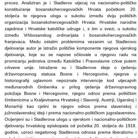
proces. Analiziran je i Stadlerov utjecaj na nacionalno-političko
konstituiranje bosanskohercegovačkih Hrvata početkom 20.
stoljeća te njegova uloga u sukobu između dviju političkih
organizacija bosanskohercegovačkih Hrvata: Hrvatske narodne
zajednice i Hrvatske katoličke udruge i, s tim u svezi, u sukobu
između Vrhbosanskog ordinarijata i bosanskohercegovačkih
franjevaca. Medu ostalim problemima vezanim uz Stadlerovo
djelovanje autor je istražio političke komponente njegova vjerskog
djelovanja, koje su se napose očitovale u njegovu radu na
promicanju jedinstva između Katoličke i Pravoslavne crkve putem
crkvene unije. Istražene su i Stadlerove ideje o rješenju
državnopravnog statusa Bosne i Hercegovine, njegove u
historiografiji uglavnom nepoznate intervencije kod utjecajnih
međunarodnih čimbenika u prilog rješenja državnopravnog
položaja Bosne i Hercegovine, njegov odnos prema političkim
čimbenicima u Kraljevinama Hrvatskoj i Slavoniji, Austriji, Ugarskoj i
Monarhiji kao cjelini te njegov odnos prema slavenskoj i
južnoslavenskoj ideji i prema nacionalno-političkom jugoslavenstvu.
Ocijenjeni su i Stadlerova uloga u vjerskom i nacionalno-političkom
djelovanju hrvatskog episkopata od početka 20. stoljeća do 1918.
godine, uzroci negativnog Stadlerova odnosa prema liberalizmu i