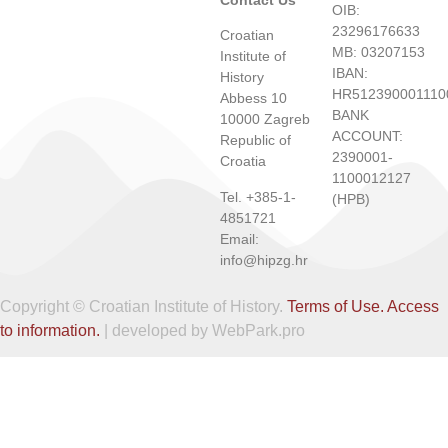
OIB:
23296176633
Croatian
MB: 03207153
Institute of
IBAN:
History
HR512390001110
Abbess 10
BANK
10000 Zagreb
ACCOUNT:
Republic of
2390001-
Croatia
1100012127
Tel. +385-1-
(HPB)
4851721
Email:
info@hipzg.hr
Copyright © Croatian Institute of History.
Terms of Use.
Access
to information.
| developed by WebPark.pro