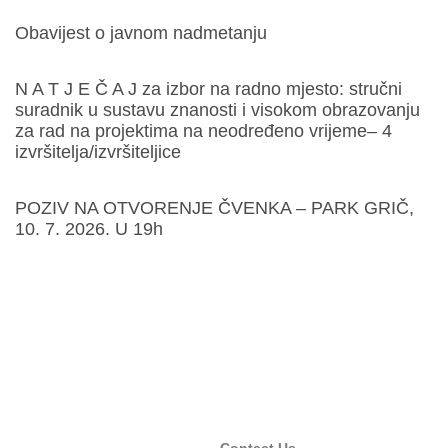
Obavijest o javnom nadmetanju
N A T J E Č A J za izbor na radno mjesto: stručni
suradnik u sustavu znanosti i visokom obrazovanju
za rad na projektima na neodređeno vrijeme– 4
izvršitelja/izvršiteljice
POZIV NA OTVORENJE ČVENKA – PARK GRIČ,
10. 7. 2026. U 19h
Contact Us