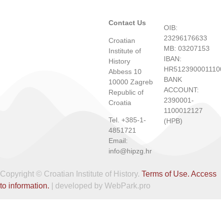
Contact Us
OIB:
23296176633
Croatian
MB: 03207153
Institute of
IBAN:
History
HR512390001110
Abbess 10
BANK
10000 Zagreb
ACCOUNT:
Republic of
2390001-
Croatia
1100012127
Tel. +385-1-
(HPB)
4851721
Email:
info@hipzg.hr
Copyright © Croatian Institute of History.
Terms of Use.
Access
to information.
| developed by WebPark.pro