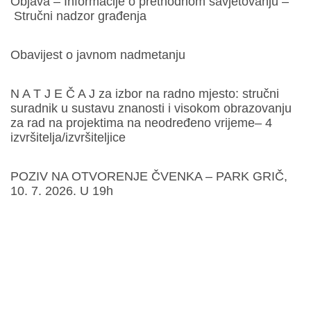
Objava – Informacije o prethodnom savjetovanju –
Stručni nadzor građenja
Obavijest o javnom nadmetanju
N A T J E Č A J za izbor na radno mjesto: stručni
suradnik u sustavu znanosti i visokom obrazovanju
za rad na projektima na neodređeno vrijeme– 4
izvršitelja/izvršiteljice
POZIV NA OTVORENJE ČVENKA – PARK GRIČ,
10. 7. 2026. U 19h