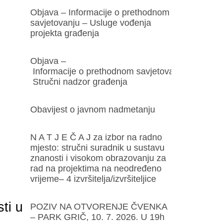
Objava – Informacije o prethodnom
savjetovanju – Usluge vođenja
projekta građenja
Objava –
Informacije o prethodnom savjetovanju –
Stručni nadzor građenja
Obavijest o javnom nadmetanju
N A T J E Č A J za izbor na radno
mjesto: stručni suradnik u sustavu
znanosti i visokom obrazovanju za
rad na projektima na neodređeno
vrijeme– 4 izvršitelja/izvršiteljice
ti u
POZIV NA OTVORENJE ČVENKA
– PARK GRIČ, 10. 7. 2026. U 19h