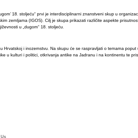
dugom’ 18. stoljeću“ prvi je interdisciplinarni znanstveni skup u organizaci
im zemljama (IGOS). Cilj je skupa prikazati različite aspekte prisutnost
njiževnosti u „dugom“ 18. stoljeću.
ija u Hrvatskoj i inozemstvu. Na skupu će se raspravljati o temama popu
ke u kulturi i politici, otkrivanja antike na Jadranu i na kontinentu te pri
 Us