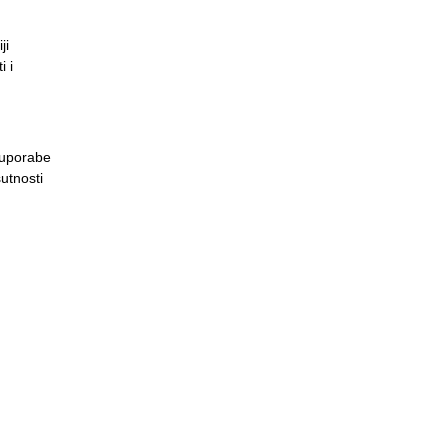
ji
i i
t uporabe
sutnosti