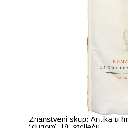
Znanstveni skup: Antika u hrv
“dugom” 18. stoljeću