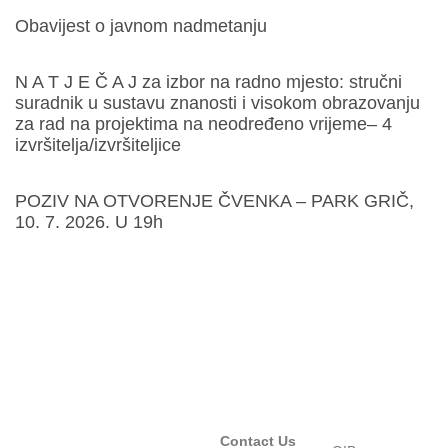
Obavijest o javnom nadmetanju
N A T J E Č A J za izbor na radno mjesto: stručni
suradnik u sustavu znanosti i visokom obrazovanju
za rad na projektima na neodređeno vrijeme– 4
izvršitelja/izvršiteljice
POZIV NA OTVORENJE ČVENKA – PARK GRIČ,
10. 7. 2026. U 19h
Contact Us