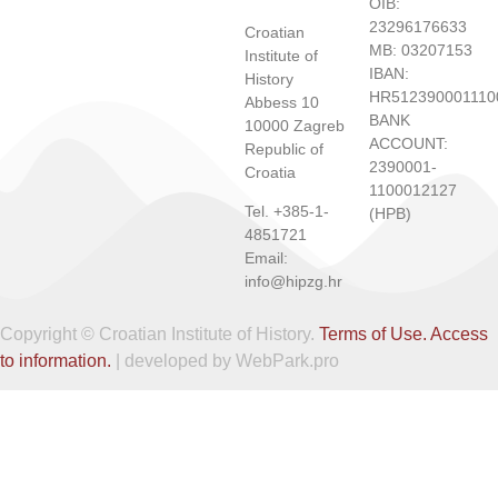
OIB:
23296176633
Croatian
MB: 03207153
Institute of
IBAN:
History
HR512390001110
Abbess 10
BANK
10000 Zagreb
ACCOUNT:
Republic of
2390001-
Croatia
1100012127
Tel. +385-1-
(HPB)
4851721
Email:
info@hipzg.hr
Copyright © Croatian Institute of History.
Terms of Use.
Access
to information.
| developed by WebPark.pro