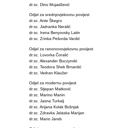
dr.sc. Dino Mujadžević
Odjel za srednjovjekovnu povijest
dr.sc. Ante Škegro
dr.sc. Jadranka Neralić
dr.sc. Irena Benyovsky Latin
dr.sc. Zrinka Pešorda Vardić
Odjel za ranonovovjekovnu povijest
dr.sc. Lovorka Čoralić
dr.sc. Alexander Buczynski
dr.sc. Teodora Shek Brnardić
dr.sc. Vedran Klaužer
Odjel za modernu povijest
dr.sc. Stjepan Matković
dr.sc. Marino Manin
dr.sc. Jasna Turkalj
dr.sc. Arijana Kolak Bošnjak
dr.sc. Zdravka Jelaska Marijan
dr.sc. Mario Jareb