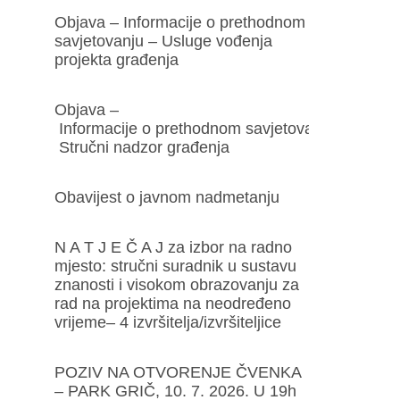
Objava – Informacije o prethodnom
savjetovanju – Usluge vođenja
projekta građenja
Objava –
Informacije o prethodnom savjetovanju –
Stručni nadzor građenja
Obavijest o javnom nadmetanju
N A T J E Č A J za izbor na radno
mjesto: stručni suradnik u sustavu
znanosti i visokom obrazovanju za
rad na projektima na neodređeno
vrijeme– 4 izvršitelja/izvršiteljice
POZIV NA OTVORENJE ČVENKA
– PARK GRIČ, 10. 7. 2026. U 19h