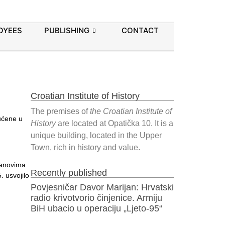
OYEES
PUBLISHING
CONTACT
Croatian Institute of History
The premises of
the Croatian Institute of
ućene u
History
are located at Opatička 10. It is a
unique building, located in the Upper
Town, rich in history and value.
lanovima
Recently published
. usvojilo
Povjesničar Davor Marijan: Hrvatski
radio krivotvorio činjenice. Armiju
BiH ubacio u operaciju „Ljeto-95“