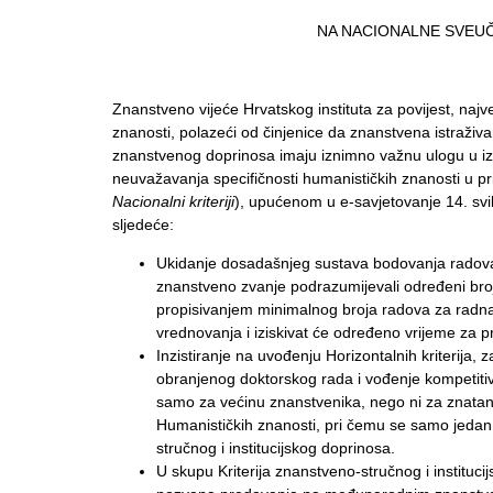
NA NACIONALNE SVEUČ
Znanstveno vijeće Hrvatskog instituta za povijest, naj
znanosti, polazeći od činjenice da znanstvena istraživ
znanstvenog doprinosa imaju iznimno važnu ulogu u izg
neuvažavanja specifičnosti humanističkih znanosti u p
Nacionalni kriteriji
), upućenom u e-savjetovanje 14. svib
sljedeće:
Ukidanje dosadašnjeg sustava bodovanja radova u
znanstveno zvanje podrazumijevali određeni broj 
propisivanjem minimalnog broja radova za radna 
vrednovanja i iziskivat će određeno vrijeme za p
Inzistiranje na uvođenju Horizontalnih kriterija
obranjenog doktorskog rada i vođenje kompetitivn
samo za većinu znanstvenika, nego ni za znatan
Humanističkih znanosti, pri čemu se samo jedan od
stručnog i institucijskog doprinosa.
U skupu Kriterija znanstveno-stručnog i instituc