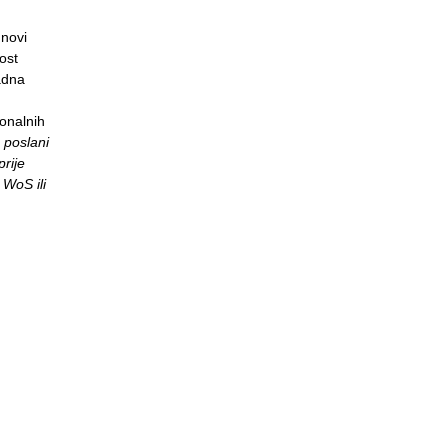
novi
ost
adna
ionalnih
 poslani
prije
 WoS ili