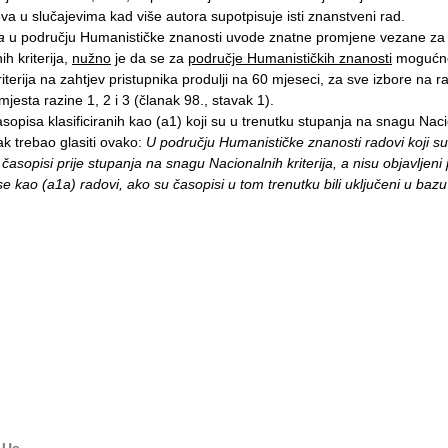
ova u slučajevima kad više autora supotpisuje isti znanstveni rad.
a
u području Humanističke znanosti uvode znatne promjene vezane za 
h kriterija,
nužno
je da se za
područje Humanističkih znanosti
mogućn
terija na zahtjev pristupnika produlji na
60 mjeseci
, za sve izbore na r
mjesta razine 1, 2 i 3 (članak 98., stavak 1).
asopisa klasificiranih kao (a1) koji su u trenutku stupanja na snagu Nac
vak trebao glasiti ovako:
U području Humanističke znanosti radovi koji su
 časopisi prije stupanja na snagu Nacionalnih kriterija, a nisu objavljeni 
e kao (a1a) radovi, ako su časopisi u tom trenutku bili uključeni u bazu