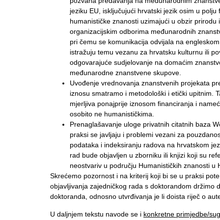
pozvana predavanja na međunarodnim znanstve
jeziku EU, isključujući hrvatski jezik osim u polju
humanističke znanosti uzimajući u obzir prirod
organizacijskim odborima međunarodnih znanstv
pri čemu se komunikacija odvijala na engleskom 
istražuju temu vezanu za hrvatsku kulturnu ili po
odgovarajuće sudjelovanje na domaćim znanstven
međunarodne znanstvene skupove.
Uvođenje vrednovanja znanstvenih projekata p
iznosu smatramo i metodološki i etički upitnim. T
mjerljiva ponajprije iznosom financiranja i nam
osobito ne humanističkima.
Prenaglašavanje uloge privatnih citatnih baza W
praksi se javljaju i problemi vezani za pouzdano
podataka i indeksiranju radova na hrvatskom jez
rad bude objavljen u zborniku ili knjizi koji su 
neostvariv u području Humanističkih znanosti u 
Skrećemo pozornost i na kriterij koji bi se u praksi po
objavljivanja zajedničkog rada s doktorandom držimo d
doktoranda, odnosno utvrđivanja je li doista riječ o aut
U daljnjem tekstu navode se i
konkretne primjedbe/sug