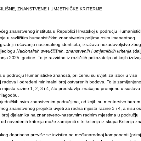
ILIŠNE, ZNANSTVENE I UMJETNIČKE KRITERIJE
većeg znanstvenog instituta u Republici Hrvatskoj u području Humanistič
anja u različitim humanističkim znanstvenim poljima osim imanentnog
radnji i očuvanju nacionalnog identiteta, izražava nezadovoljstvo zbog
rijedlogu
Nacionalnih sveučilišnih, znanstvenih i umjetničkih kriterija
(dal
nja 2025. godine. To je razvidno iz različitih pokazatelja od kojih izdv
 području Humanističke znanosti, pri čemu su uvjeti za izbor u više
radova i određeni minimalni broj ostvarenih bodova. To je zamijenjeno 
mjesta razine 1, 2, 3 i 4, što predstavlja značajnu promjenu u sustavu
rilagodbu.
, zajedničkih svim znanstvenim područjima, od kojih su mentorstvo bare
og znanstvenog projekta uvjeti za radna mjesta razine 3 i 4, a nisu ost
 broj djelatnika na znanstveno-nastavnim radnim mjestima u području
 navedenih kriterija može zamijeniti s tri kriterija iz skupa Kriterija z
ijskog doprinosa previše se inzistira na međunarodnoj komponenti (primj