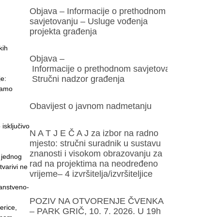
Objava – Informacije o prethodnom
savjetovanju – Usluge vođenja
projekta građenja
kih
Objava –
Informacije o prethodnom savjetovanju –
Stručni nadzor građenja
je:
ajamo
Obavijest o javnom nadmetanju
isključivo
N A T J E Č A J za izbor na radno
mjesto: stručni suradnik u sustavu
znanosti i visokom obrazovanju za
m jednog
rad na projektima na neodređeno
varivi ne
vrijeme– 4 izvršitelja/izvršiteljice
nanstveno-
POZIV NA OTVORENJE ČVENKA
erice,
– PARK GRIČ, 10. 7. 2026. U 19h