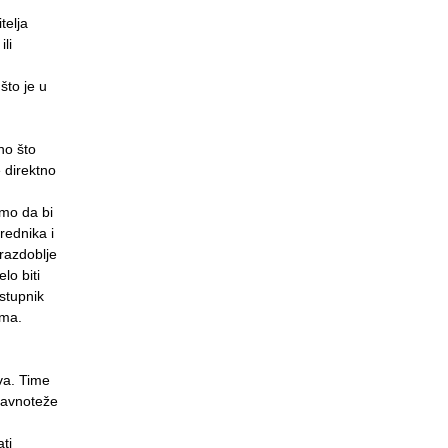
telja
li
što je u
no što
 direktno
imo da bi
rednika i
 razdoblje
lo biti
stupnik
ima.
va. Time
eravnoteže
ti