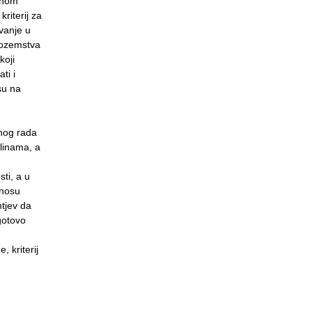
enom
kriterij za
vanje u
nozemstva
koji
ti i
su na
enog rada
plinama, a
ti, a u
unosu
tjev da
 gotovo
 kriterij