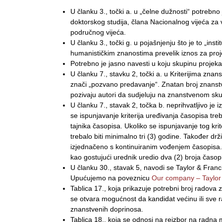
U članku 3., točki a. u „čelne dužnosti“ potrebno 
doktorskog studija, člana Nacionalnog vijeća za 
područnog vijeća.
U članku 3., točki g. u pojašnjenju što je to „inst
humanističkim znanostima prevelik iznos za proje
Potrebno je jasno navesti u koju skupinu projek
U članku 7., stavku 2, točki a. u Kriterijima znan
znači „pozvano predavanje“. Znatan broj znanstv
pozivaju autori da sudjeluju na znanstvenom skup
U članku 7., stavak 2, točka b. neprihvatljivo j
se ispunjavanje kriterija uređivanja časopisa tr
tajnika časopisa. Ukoliko se ispunjavanje tog kri
trebalo biti minimalno tri (3) godine. Također dr
izjednačeno s kontinuiranim vođenjem časopisa. 
kao gostujući urednik uredio dva (2) broja časop
U članku 30., stavak 5, navodi se Taylor & Franc
Upućujemo na poveznicu
Our company – Taylor
Tablica 17., koja prikazuje potrebni broj radova
se otvara mogućnost da kandidat većinu ili sve 
znanstvenih doprinosa.
Tablica 18., koja se odnosi na reizbor na radna m