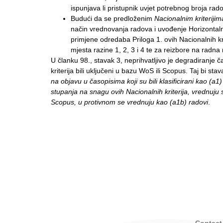
ispunjava li pristupnik uvjet potrebnog broja rad
Budući da se predloženim
Nacionalnim kriterijim
način vrednovanja radova i uvođenje Horizontalni
primjene odredaba Priloga 1. ovih Nacionalnih kri
mjesta razine 1, 2, 3 i 4 te za reizbore na radna 
U članku 98., stavak 3, neprihvatljivo je degradiranje č
kriterija bili uključeni u bazu WoS ili Scopus. Taj bi sta
na objavu u časopisima koji su bili klasificirani kao (a1)
stupanja na snagu ovih Nacionalnih kriterija, vrednuju s
Scopus, u protivnom se vrednuju kao (a1b) radovi
.