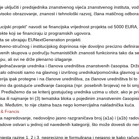
je uključiti i predsjednika znanstvenog vijeća znanstvenog instituta, vodi
visoko obrazovanje, znanost i tehnološki razvoj, člana matičnog odbora i
itucijski projekt“ navodi se financijska vrijednost projekta od 5000 EURA, 
kte koji se financiraju iz programskih ugovora.
ata se ubrajaju EUNextGeneration projekti.
stveno-stručnog i institucijskog doprinosa nije dovoljno precizno definira
enih skupova u području humanističkih znanosti funkcionira tako da se
u, ali svi ne drže plenarno izlaganje.
e izjednačavanje urednika i članova uredništva znanstvenih časopisa. Drž
ebalo odnositi samo na glavnog i izvršnog urednika/pomoćnika glavnog u
terija ipak protegne i na članove uredništva, za članove uredništva bi to
žimo da gostujuće uređivanje časopisa (npr. posebnih brojeva) ne bi smje
Predlažemo da se kriterij gostujućeg urednika uzima u obzir, ako je pri
isa ili najmanje tri (3) tematska bloka u pojedinim znanstvenim časopis
is. Međutim, to nije citatna baza nego komercijalna nakladnička kuća.
 & Francis
 za napredovanje, nedovoljno jasno razgraničava broj (a1a) i (a1b) rado
radove ostvari u jednoj od navedenih kategoriji, što može dovesti do n
jesta razine 1, 2 i 3, neprecizno je formulirana i nejasno je kako računa