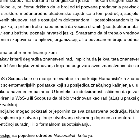
nim skupovima održana na engleskom jeziku ili nekom drugom služb
 filologije, pri čemu držimo da je broj od tri pozvana predavanja previsok 
u i strukturu međunarodne akademske zajednice u tom području; sudjelo
enih skupova; rad s gostujućim doktorandom ili postdoktorandom iz i
jeziku, a pritom treba napomenuti da većina stranih (post)doktoranata 
vijesnu baštinu poznaju hrvatski jezik). Smatramo da bi trebalo vrednova
im skupovima i u njihovoj organizaciji, ali u povećanom broju u odno
rema odobrenom financijskom
akav kriterij degradira znanstveni rad, implicira da je kvaliteta znanstv
eće tržišnu logiku vrednovanja koja ne odgovara svim znanstvenim disci
oS i Scopus koje su manje relevantne za područje Humanističkih znanos
st scientometrijskih podataka koji su posljedica značajnog kašnjenja u 
iku u navedenim bazama. U kontekstu indeksiranosti ističemo da je zah
referirani u WoS-u ili Scopusu da bi bio vrednovan kao rad (a1a) u praksi
Hrvatskoj.
tencijalno mogao pokazati prijepornim za sva znanstvena područja. Naime,
vojbenim jer otvara pitanje utvrđivanja stvarnog doprinosa mentora i
entičnoj suradnji ili o formalnom supotpisivanju.
estije
na pojedine odredbe
Nacionalnih kriterija
: