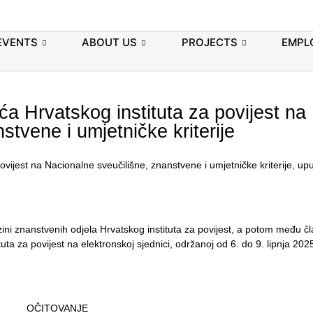
EVENTS
ABOUT US
PROJECTS
EMPL
a Hrvatskog instituta za povijest na
stvene i umjetničke kriterije
vijest na Nacionalne sveučilišne, znanstvene i umjetničke kriterije,
up
ini znanstvenih odjela Hrvatskog instituta za povijest, a potom među č
a za povijest na elektronskoj sjednici, održanoj od 6. do 9. lipnja 2025
OČITOVANJE