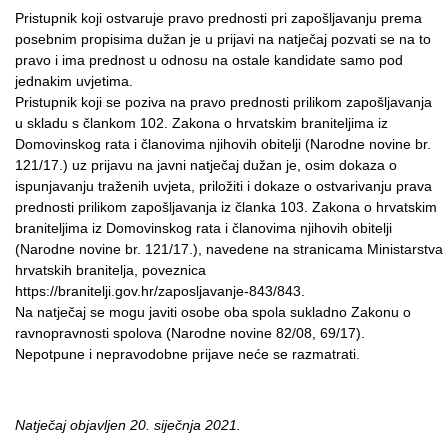
Pristupnik koji ostvaruje pravo prednosti pri zapošljavanju prema
posebnim propisima dužan je u prijavi na natječaj pozvati se na to
pravo i ima prednost u odnosu na ostale kandidate samo pod
jednakim uvjetima.
Pristupnik koji se poziva na pravo prednosti prilikom zapošljavanja
u skladu s člankom 102. Zakona o hrvatskim braniteljima iz
Domovinskog rata i članovima njihovih obitelji (Narodne novine br.
121/17.) uz prijavu na javni natječaj dužan je, osim dokaza o
ispunjavanju traženih uvjeta, priložiti i dokaze o ostvarivanju prava
prednosti prilikom zapošljavanja iz članka 103. Zakona o hrvatskim
braniteljima iz Domovinskog rata i članovima njihovih obitelji
(Narodne novine br. 121/17.), navedene na stranicama Ministarstva
hrvatskih branitelja, poveznica
https://branitelji.gov.hr/zaposljavanje-843/843.
Na natječaj se mogu javiti osobe oba spola sukladno Zakonu o
ravnopravnosti spolova (Narodne novine 82/08, 69/17).
Nepotpune i nepravodobne prijave neće se razmatrati.
Natječaj objavljen 20. siječnja 2021.