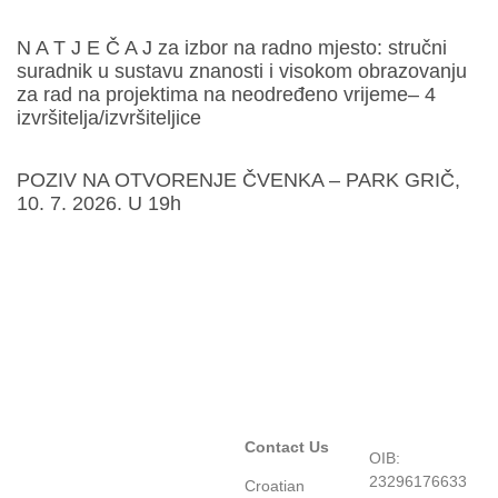
N A T J E Č A J za izbor na radno mjesto: stručni
suradnik u sustavu znanosti i visokom obrazovanju
za rad na projektima na neodređeno vrijeme– 4
izvršitelja/izvršiteljice
POZIV NA OTVORENJE ČVENKA – PARK GRIČ,
10. 7. 2026. U 19h
Contact Us
OIB:
23296176633
Croatian