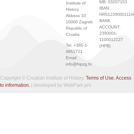
MB: 03207153
Institute of
IBAN:
History
HR512390001110
Abbess 10
BANK
10000 Zagreb
ACCOUNT:
Republic of
2390001-
Croatia
1100012127
Tel. +385-1-
(HPB)
4851721
Email:
info@hipzg.hr
Copyright © Croatian Institute of History.
Terms of Use.
Access
to information.
| developed by WebPark.pro