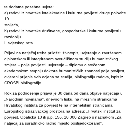
te dodatne posebne uvjete:
a) radovi iz hrvatske intelektualne i kulturne povijesti druge polovice
19.
stoljeća,
b) radovi iz hrvatske društvene, gospodarske i kulturne povijesti u
razdoblju
I. svjetskog rata.
Prijavi na natječaj treba priložiti: životopis, uvjerenje o završenom
diplomskom ili integriranom sveučilišnom studiju humanističkog
smjera – polje povijesti, uvjerenje – diplomu o stečenom
akademskom stupnju doktora humanističkih znanosti polje povijest,
ovjereni prijepis svih ocjena sa studija, bibliografiju radova, ispis iz
CROSBI bibliografije.
Rok za podnošenje prijava je 30 dana od dana objave natječaja u
„Narodnim novinama“, dnevnom tisku
, na mrežnim stranicama
Hrvatskog instituta za povijest te na internetskim stranicama
Europskog istraživačkog prostora na adresu: „Hrvatski institut za
povijest, Opatička 10 ili p.p. 156, 10 000 Zagreb s naznakom „Za
natječaj za suradničko radno mjesto poslijedoktorand“.