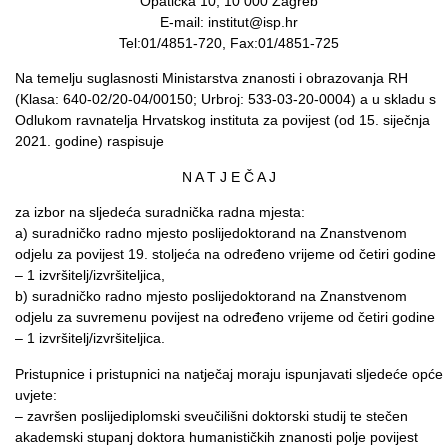
Opatička 10, 10 000 Zagreb
E-mail: institut@isp.hr
Tel:01/4851-720, Fax:01/4851-725
Na temelju suglasnosti Ministarstva znanosti i obrazovanja RH
(Klasa: 640-02/20-04/00150; Urbroj: 533-03-20-0004) a u skladu s
Odlukom ravnatelja Hrvatskog instituta za povijest (od 15. siječnja
2021. godine) raspisuje
N A T J E Č A J
za izbor na sljedeća suradnička radna mjesta:
a) suradničko radno mjesto poslijedoktorand na Znanstvenom
odjelu za povijest 19. stoljeća na određeno vrijeme od četiri godine
– 1 izvršitelj/izvršiteljica,
b) suradničko radno mjesto poslijedoktorand na Znanstvenom
odjelu za suvremenu povijest na određeno vrijeme od četiri godine
– 1 izvršitelj/izvršiteljica.
Pristupnice i pristupnici na natječaj moraju ispunjavati sljedeće opće
uvjete:
– završen poslijediplomski sveučilišni doktorski studij te stečen
akademski stupanj doktora humanističkih znanosti polje povijest