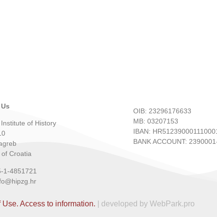
 Us
OIB: 23296176633
MB: 03207153
Institute of History
IBAN: HR51239000111000
10
BANK ACCOUNT: 2390001-
agreb
 of Croatia
5-1-4851721
nfo@hipzg.hr
f Use.
Access to information.
| developed by WebPark.pro