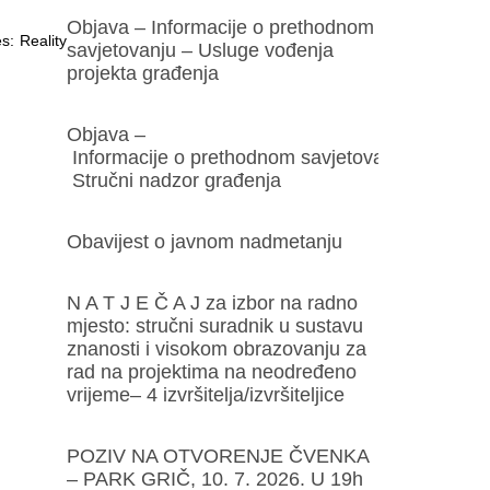
Objava – Informacije o prethodnom
s: Reality
savjetovanju – Usluge vođenja
projekta građenja
Objava –
Informacije o prethodnom savjetovanju –
Stručni nadzor građenja
Obavijest o javnom nadmetanju
N A T J E Č A J za izbor na radno
mjesto: stručni suradnik u sustavu
znanosti i visokom obrazovanju za
rad na projektima na neodređeno
vrijeme– 4 izvršitelja/izvršiteljice
POZIV NA OTVORENJE ČVENKA
– PARK GRIČ, 10. 7. 2026. U 19h