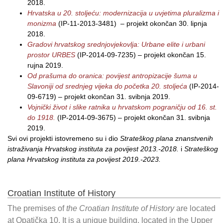
2018.
Hrvatska u 20. stoljeću: modernizacija u uvjetima pluralizma i
monizma
(IP-11-2013-3481)
–
projekt okončan 30. lipnja
2018.
Gradovi hrvatskog srednjovjekovlja: Urbane elite i urbani
prostor
URBES
(IP-2014-09-7235) – projekt okončan 15.
rujna 2019.
Od prašuma do oranica: povijest antropizacije šuma u
Slavoniji od srednjeg vijeka do početka 20. stoljeća
(IP-2014-
09-6719) – projekt okončan 31. svibnja 2019.
Vojnički život i slike ratnika u hrvatskom pograničju od 16. st.
do 1918.
(IP-2014-09-3675) – projekt okončan 31. svibnja
2019.
Svi ovi projekti istovremeno su i dio
Strateškog plana znanstvenih
istraživanja Hrvatskog instituta za povijest 2013.-2018.
i
Strateškog
plana Hrvatskog instituta za povijest 2019.-2023.
Croatian Institute of History
The premises of
the Croatian Institute of History
are located
at Opatička 10. It is a unique building, located in the Upper