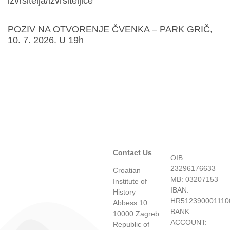
izvršitelja/izvršiteljice
POZIV NA OTVORENJE ČVENKA – PARK GRIČ,
10. 7. 2026. U 19h
Contact Us
OIB:
23296176633
Croatian
MB: 03207153
Institute of
IBAN:
History
HR512390001110
Abbess 10
BANK
10000 Zagreb
ACCOUNT:
Republic of