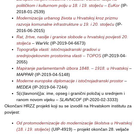
političkom i kulturnom polju u 18. i 19. stoljeću – EuKor
(IP-
2018-01-2539)
Modernizacija urbanog života u Hrvatskoj kroz prizmu
razvoja komunalne infrastrukture u 19. i 20. stoljeću
(IP-
2016-06-2015)
Rat, žrtve, nasilje i granice slobode u hrvatskoj povijesti 20.
stoljeća
– WarVic
(IP-2019-04-6673)
Topografija vlasti: istočnojadranski gradovi u
srednjovjekovnim prostorima vlasti – TOPOS
(IP-2019-04-
2055)
Mapiranje parlamentarnih izbora 1848. – 1918. u Hrvatskoj
–
MAPPAR
(IP-2019-04-5148)
Moderne europske diplomacije i istočnojadranski prostor
–
MEDEA
(IP-2019-04-7244)
S(c)lavnoni(j)a: ime, opseg i granični položaj u srednjem i
ranom novom vijeku –
SLAVNCOF
(IP-2020-02-3333)
Okončani HRZZ projekti koji su se izvodili na Hrvatskom institutu za
povijest:
Od protomodernizacije do modernizacije školstva u Hrvatskoj
(18. i 19. stoljeće)
(UIP-4919) – projekt okončan 28. veljače