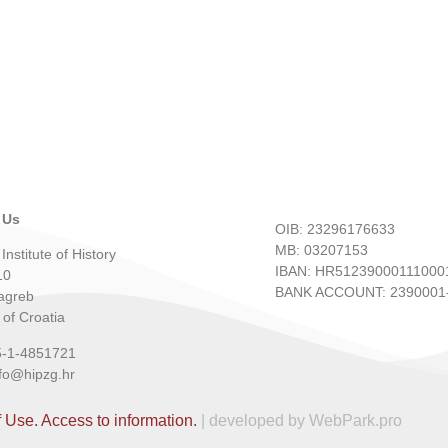
 Us
OIB: 23296176633
MB: 03207153
Institute of History
IBAN: HR51239000111000
10
BANK ACCOUNT: 2390001-
agreb
 of Croatia
5-1-4851721
nfo@hipzg.hr
f Use.
Access to information.
| developed by WebPark.pro