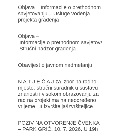
Objava – Informacije o prethodnom
savjetovanju – Usluge vođenja
projekta građenja
Objava –
Informacije o prethodnom savjetovanju –
Stručni nadzor građenja
Obavijest o javnom nadmetanju
N A T J E Č A J za izbor na radno
mjesto: stručni suradnik u sustavu
znanosti i visokom obrazovanju za
rad na projektima na neodređeno
vrijeme– 4 izvršitelja/izvršiteljice
POZIV NA OTVORENJE ČVENKA
– PARK GRIČ, 10. 7. 2026. U 19h