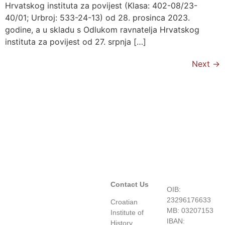
Hrvatskog instituta za povijest (Klasa: 402-08/23-
40/01; Urbroj: 533-24-13) od 28. prosinca 2023.
godine, a u skladu s Odlukom ravnatelja Hrvatskog
instituta za povijest od 27. srpnja […]
Next
→
Contact Us
OIB:
23296176633
Croatian
MB: 03207153
Institute of
IBAN:
History