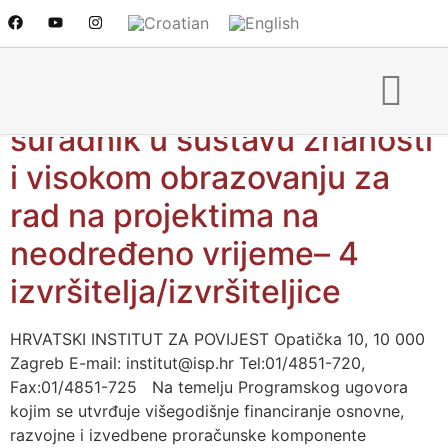
N A T J E Č A J za izbor na
radno mjesto: stručni
suradnik u sustavu znanosti
i visokom obrazovanju za
rad na projektima na
neodređeno vrijeme– 4
izvršitelja/izvršiteljice
HRVATSKI INSTITUT ZA POVIJEST Opatička 10, 10 000
Zagreb E-mail: institut@isp.hr Tel:01/4851-720,
Fax:01/4851-725 Na temelju Programskog ugovora
kojim se utvrđuje višegodišnje financiranje osnovne,
razvojne i izvedbene proračunske komponente