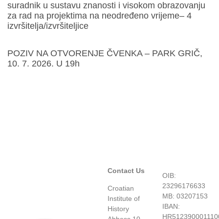
suradnik u sustavu znanosti i visokom obrazovanju
za rad na projektima na neodređeno vrijeme– 4
izvršitelja/izvršiteljice
POZIV NA OTVORENJE ČVENKA – PARK GRIČ,
10. 7. 2026. U 19h
Contact Us
OIB:
23296176633
Croatian
MB: 03207153
Institute of
IBAN:
History
HR512390001110
Abbess 10