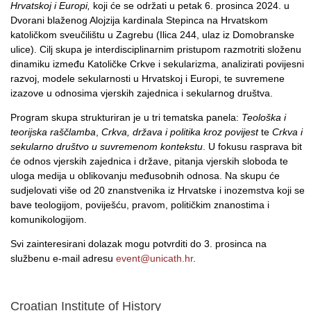
Hrvatskoj i Europi,
koji će se održati u petak 6. prosinca 2024. u
Dvorani blaženog Alojzija kardinala Stepinca na Hrvatskom
katoličkom sveučilištu u Zagrebu (Ilica 244, ulaz iz Domobranske
ulice). Cilj skupa je interdisciplinarnim pristupom razmotriti složenu
dinamiku između Katoličke Crkve i sekularizma, analizirati povijesni
razvoj, modele sekularnosti u Hrvatskoj i Europi, te suvremene
izazove u odnosima vjerskih zajednica i sekularnog društva.
Program skupa strukturiran je u tri tematska panela:
Teološka i
teorijska raščlamba
,
Crkva, država i politika kroz povijest
te
Crkva i
sekularno društvo u suvremenom kontekstu
. U fokusu rasprava bit
će odnos vjerskih zajednica i države, pitanja vjerskih sloboda te
uloga medija u oblikovanju međusobnih odnosa. Na skupu će
sudjelovati više od 20 znanstvenika iz Hrvatske i inozemstva koji se
bave teologijom, poviješću, pravom, političkim znanostima i
komunikologijom.
Svi zainteresirani dolazak mogu potvrditi do 3. prosinca na
službenu e-mail adresu
event@unicath.hr
.
Croatian Institute of History