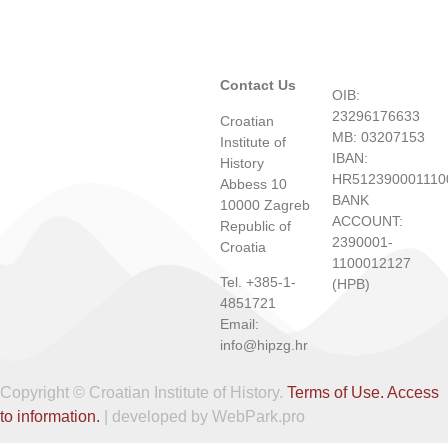
Contact Us
OIB:
23296176633
Croatian
MB: 03207153
Institute of
IBAN:
History
HR512390001110
Abbess 10
BANK
10000 Zagreb
ACCOUNT:
Republic of
2390001-
Croatia
1100012127
Tel. +385-1-
(HPB)
4851721
Email:
info@hipzg.hr
Copyright © Croatian Institute of History.
Terms of Use.
Access
to information.
| developed by WebPark.pro