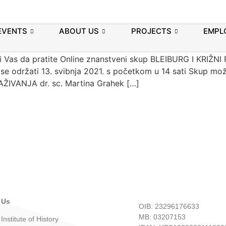
nstveni skup “BLEIBURG I KRI
ESNA ISTRAŽIVANJA I KULT
EVENTS
ABOUT US
PROJECTS
EMPL
ati Vas da pratite Online znanstveni skup BLEIBURG I KR
održati 13. svibnja 2021. s početkom u 14 sati Skup mož
RAŽIVANJA dr. sc. Martina Grahek […]
 Us
OIB: 23296176633
MB: 03207153
Institute of History