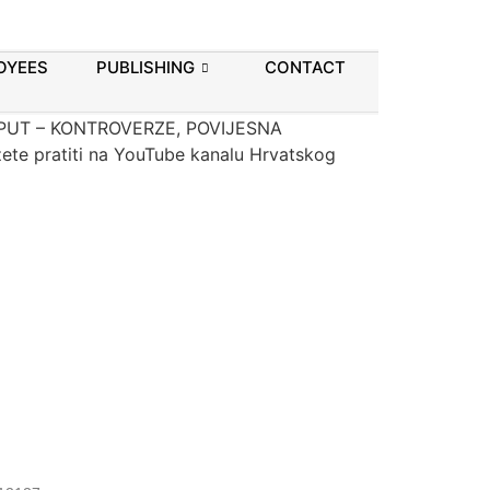
ŽNI PUT –
URA SJEĆANJA”
OYEES
PUBLISHING
CONTACT
IŽNI PUT – KONTROVERZE, POVIJESNA
ete pratiti na YouTube kanalu Hrvatskog