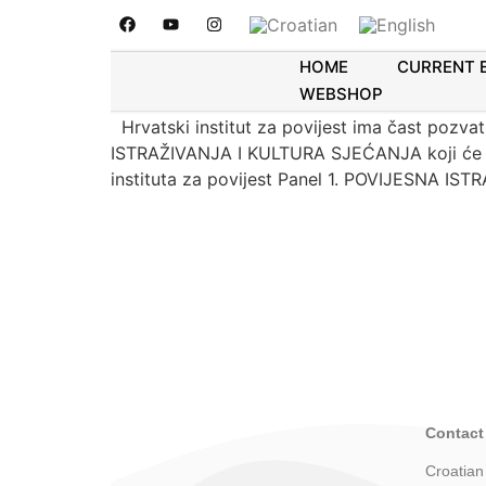
13.5.2021. Online Zna
KONTROVERZE, POVIJ
HOME
CURRENT 
WEBSHOP
Hrvatski institut za povijest ima čast pozv
ISTRAŽIVANJA I KULTURA SJEĆANJA koji će se 
instituta za povijest Panel 1. POVIJESNA IST
Contact
Croatian 