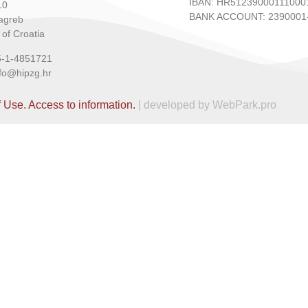
IBAN: HR51239000111000
10
BANK ACCOUNT: 2390001-
agreb
 of Croatia
5-1-4851721
nfo@hipzg.hr
f Use.
Access to information.
| developed by WebPark.pro