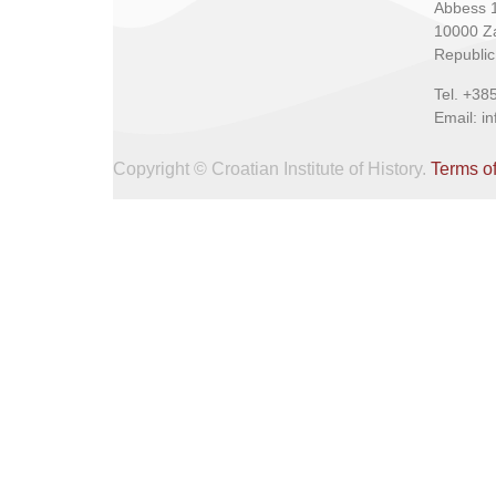
Abbess 
10000 Z
Republic
Tel. +38
Email: i
Copyright © Croatian Institute of History.
Terms o