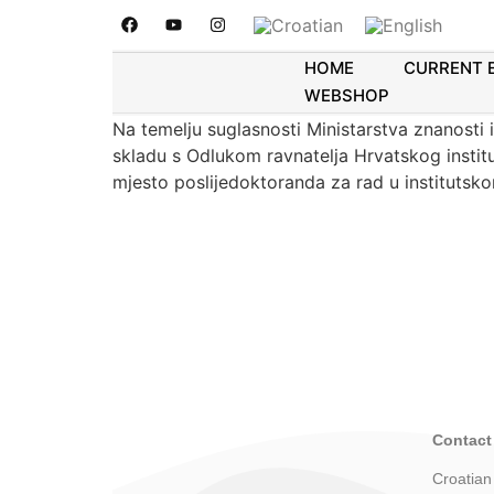
NATJEČAJ ZA IZBOR
POSLIJEDOKTORAND
HOME
CURRENT 
WEBSHOP
Na temelju suglasnosti Ministarstva znanosti
skladu s Odlukom ravnatelja Hrvatskog instit
mjesto poslijedoktoranda za rad u instituts
Contact
Croatian 