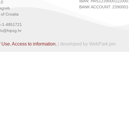
IBAN: HR51239000111000
10
BANK ACCOUNT: 2390001-
agreb
 of Croatia
5-1-4851721
nfo@hipzg.hr
f Use.
Access to information.
| developed by WebPark.pro