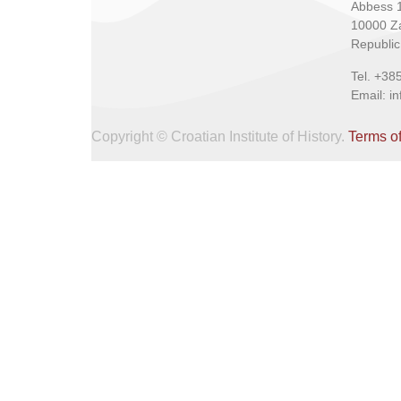
Abbess 
10000 Z
Republic
Tel. +38
Email: i
Copyright © Croatian Institute of History.
Terms o