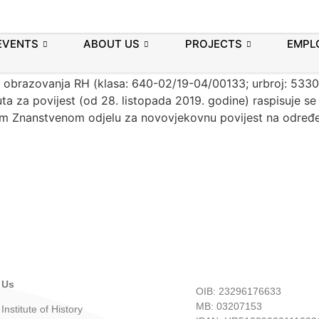
 NA SURADNIČKO RADNO MJ
EVENTS
ABOUT US
PROJECTS
EMPL
 i obrazovanja RH (klasa: 640-02/19-04/00133; urbroj: 533
uta za povijest (od 28. listopada 2019. godine) raspisuje 
kom Znanstvenom odjelu za novovjekovnu povijest na određe
 Us
OIB: 23296176633
MB: 03207153
Institute of History