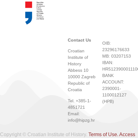
Contact Us
OIB:
23296176633
Croatian
MB: 03207153
Institute of
IBAN:
History
HR512390001110
Abbess 10
BANK
10000 Zagreb
ACCOUNT:
Republic of
2390001-
Croatia
1100012127
Tel. +385-1-
(HPB)
4851721
Email:
info@hipzg.hr
Copyright © Croatian Institute of History.
Terms of Use.
Access