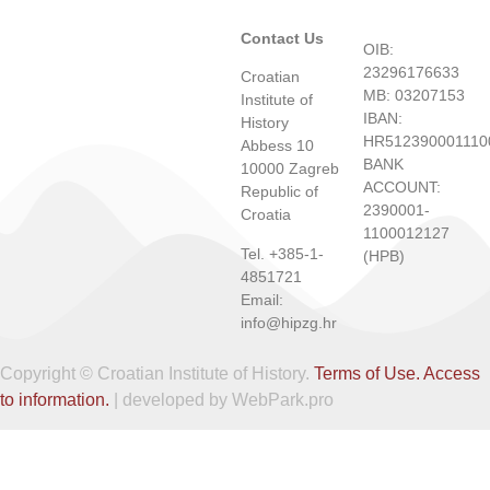
Contact Us
OIB:
23296176633
Croatian
MB: 03207153
Institute of
IBAN:
History
HR512390001110
Abbess 10
BANK
10000 Zagreb
ACCOUNT:
Republic of
2390001-
Croatia
1100012127
Tel. +385-1-
(HPB)
4851721
Email:
info@hipzg.hr
Copyright © Croatian Institute of History.
Terms of Use.
Access
to information.
| developed by WebPark.pro