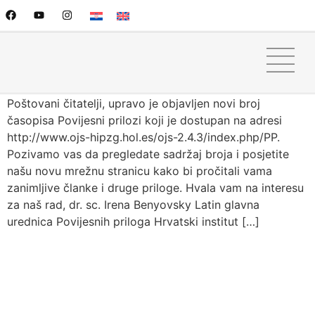
NOVI BROJ ČASOPISA
POVIJESNI PRILOZI
Poštovani čitatelji, upravo je objavljen novi broj
časopisa Povijesni prilozi koji je dostupan na adresi
http://www.ojs-hipzg.hol.es/ojs-2.4.3/index.php/PP.
Pozivamo vas da pregledate sadržaj broja i posjetite
našu novu mrežnu stranicu kako bi pročitali vama
zanimljive članke i druge priloge. Hvala vam na interesu
za naš rad, dr. sc. Irena Benyovsky Latin glavna
urednica Povijesnih priloga Hrvatski institut […]