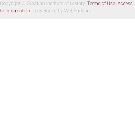
Copyright © Croatian Institute of History.
Terms of Use.
Access
to information.
| developed by WebPark.pro