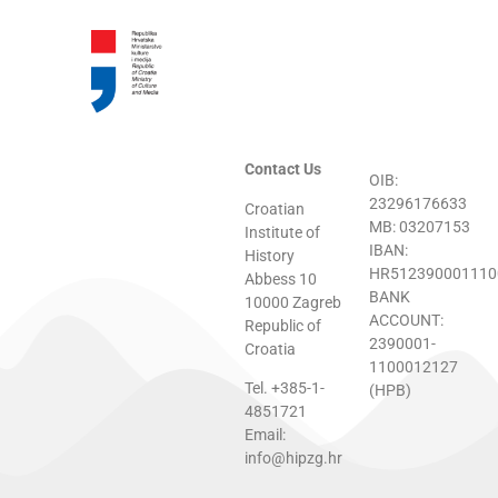
Contact Us
OIB:
23296176633
Croatian
MB: 03207153
Institute of
IBAN:
History
HR512390001110
Abbess 10
BANK
10000 Zagreb
ACCOUNT:
Republic of
2390001-
Croatia
1100012127
Tel. +385-1-
(HPB)
4851721
Email:
info@hipzg.hr