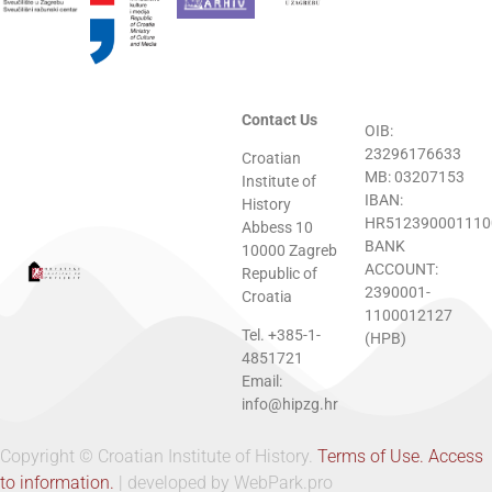
Contact Us
OIB:
23296176633
Croatian
MB: 03207153
Institute of
IBAN:
History
HR512390001110
Abbess 10
BANK
10000 Zagreb
ACCOUNT:
Republic of
2390001-
Croatia
1100012127
Tel. +385-1-
(HPB)
4851721
Email:
info@hipzg.hr
Copyright © Croatian Institute of History.
Terms of Use.
Access
to information.
| developed by WebPark.pro