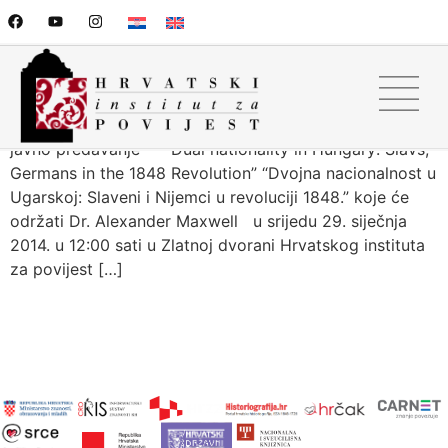
Najava javnog predavanja
Hrvatski institut za povijest ima čast pozvati Vas na
javno predavanje “Dual nationality in Hungary: Slavs,
Germans in the 1848 Revolution” “Dvojna nacionalnost u
Ugarskoj: Slaveni i Nijemci u revoluciji 1848.” koje će
održati Dr. Alexander Maxwell u srijedu 29. siječnja
2014. u 12:00 sati u Zlatnoj dvorani Hrvatskog instituta
za povijest […]